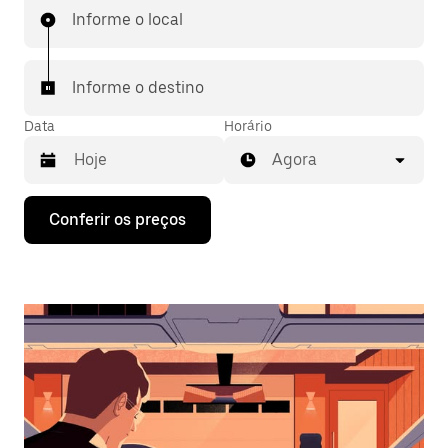
Informe o local
Informe o destino
Data
Horário
Agora
Pressione
Conferir os preços
a
seta
para
baixo
para
interagir
com
o
calendário
e
selecionar
uma
data.