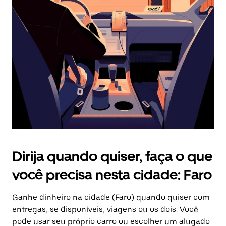
Pressione
a
tecla
“ESC”
para
fechar
o
calendário.
Dirija quando quiser, faça o que
você precisa nesta cidade: Faro
Ganhe dinheiro na cidade (Faro) quando quiser com
entregas, se disponíveis, viagens ou os dois. Você
pode usar seu próprio carro ou escolher um alugado