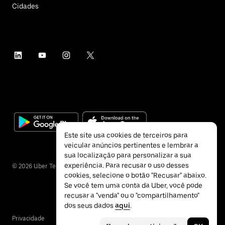
Cidades
Este site usa cookies de terceiros para
veicular anúncios pertinentes e lembrar a
sua localização para personalizar a sua
experiência. Para recusar o uso desses
©
2026
Uber Technologies Inc.
cookies, selecione o botão "Recusar" abaixo.
Se você tem uma conta da Uber, você pode
recusar a "venda" ou o "compartilhamento"
dos seus dados
aqui
.
Privacidade
Acessibilidade
Termos