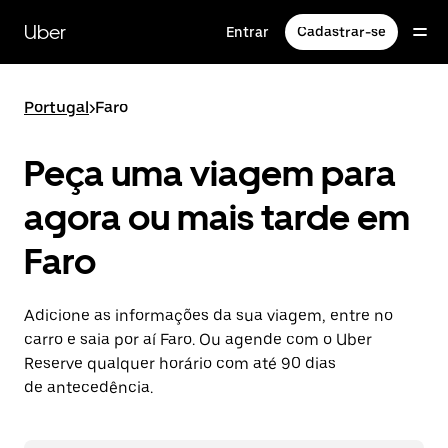
Pular
para
Uber
Entrar
Cadastrar-se
o
conteúdo
principal
Portugal
>
Faro
Peça uma viagem para
agora ou mais tarde em
Faro
Adicione as informações da sua viagem, entre no
carro e saia por aí Faro. Ou agende com o Uber
Reserve qualquer horário com até 90 dias
de antecedência.