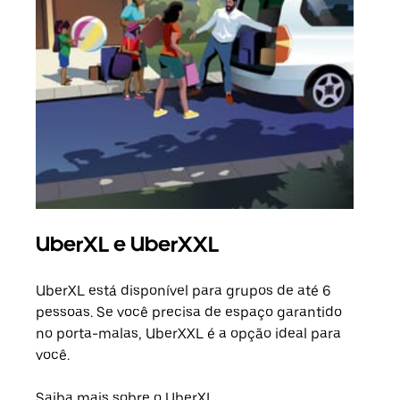
UberXL e UberXXL
Vi
UberXL está disponível para grupos de até 6
Ao c
pessoas. Se você precisa de espaço garantido
sua 
no porta-malas, UberXXL é a opção ideal para
adic
você.
dese
Saiba mais sobre o UberXL
Saib