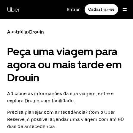
Pular
para
Uber
Entrar
Cadastrar-se
o
conteúdo
principal
Austrália
>
Drouin
Peça uma viagem para
agora ou mais tarde em
Drouin
Adicione as informações da sua viagem, entre e
explore Drouin com facilidade.
Precisa planejar com antecedência? Com o Uber
Reserve, é possível agendar uma viagem com até 90
dias de antecedência.