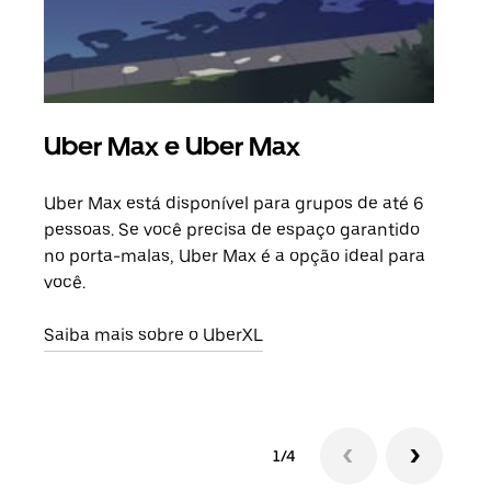
Uber Max e Uber Max
Vi
Uber Max está disponível para grupos de até 6
Ao c
pessoas. Se você precisa de espaço garantido
sua 
no porta-malas, Uber Max é a opção ideal para
adic
você.
dese
Saiba mais sobre o UberXL
Saib
1/4