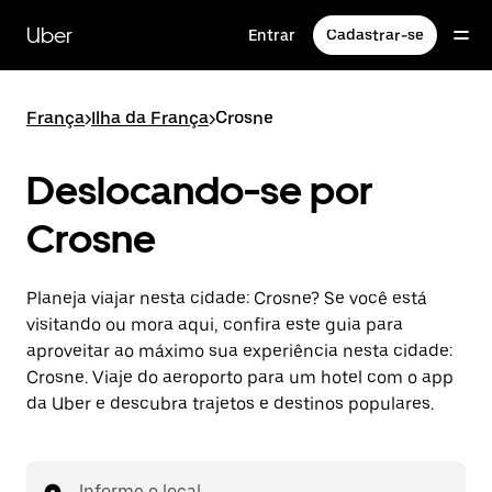
Pular
para
Uber
Entrar
Cadastrar-se
o
conteúdo
principal
França
>
Ilha da França
>
Crosne
Deslocando-se por
Crosne
Planeja viajar nesta cidade: Crosne? Se você está
visitando ou mora aqui, confira este guia para
aproveitar ao máximo sua experiência nesta cidade:
Crosne. Viaje do aeroporto para um hotel com o app
da Uber e descubra trajetos e destinos populares.
Informe o local