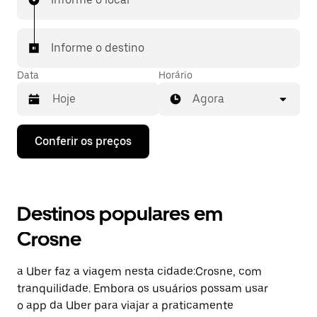
Informe o destino
Data
Horário
Agora
Pressione
Conferir os preços
a
seta
para
baixo
para
Destinos populares em
interagir
com
Crosne
o
calendário
e
a Uber faz a viagem nesta cidade:Crosne, com
selecionar
uma
tranquilidade. Embora os usuários possam usar
data.
o app da Uber para viajar a praticamente
Pressione