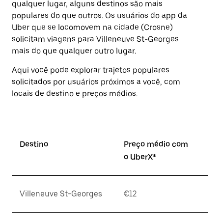
qualquer lugar, alguns destinos são mais
a
tecla
populares do que outros. ⁠Os usuários do app da
“ESC”
Uber que se locomovem na cidade (Crosne)
para
solicitam viagens para Villeneuve St-Georges
fechar
o
mais do que qualquer outro lugar.
calendário.
Aqui você pode explorar trajetos populares
solicitados por usuários próximos a você, com
locais de destino e preços médios.
Destino
Preço médio com
o UberX*
Villeneuve St-Georges
€12