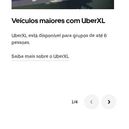
Veículos maiores com UberXL
Vi
UberXL está disponível para grupos de até 6
Ao c
pessoas.
sua 
adic
Saiba mais sobre o UberXL
dese
Saib
1/4