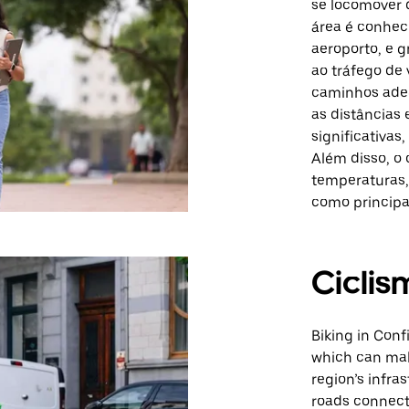
se locomover d
área é conhec
aeroporto, e 
ao tráfego de 
caminhos adeq
as distâncias 
significativa
Além disso, o 
temperaturas,
como principa
Ciclis
Biking in Conf
which can make
region’s infra
roads connect