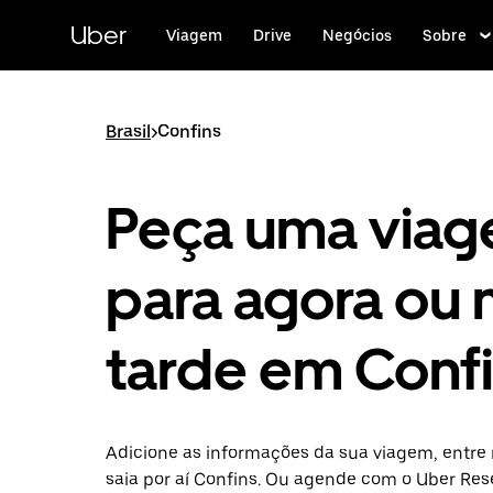
Pular
para
Uber
Viagem
Drive
Negócios
Sobre
o
conteúdo
principal
Brasil
>
Confins
Peça uma via
para agora ou 
tarde em Conf
Adicione as informações da sua viagem, entre 
saia por aí Confins. Ou agende com o Uber Res