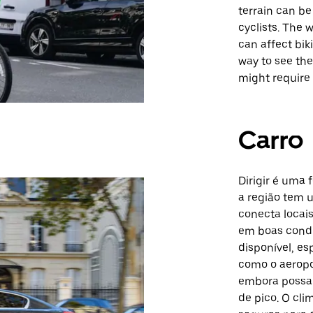
terrain can be
cyclists. The 
can affect bik
way to see the
might require 
Carro
Dirigir é uma 
a região tem u
conecta locais
em boas condi
disponível, es
como o aeropo
embora possa
de pico. O cl