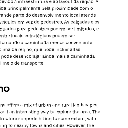
evido à infraestrutura e ao layout da região. A
ida principalmente pela proximidade com o
grande parte do desenvolvimento local atende
veículos em vez de pedestres. As calçadas e os
uados para pedestres podem ser limitados, e
entre locais estratégicos podem ser
s, tornando a caminhada menos conveniente.
clima da região, que pode incluir altas
 pode desencorajar ainda mais a caminhada
l meio de transporte.
mo
ins offers a mix of urban and rural landscapes,
 it an interesting way to explore the area. The
structure supports biking to some extent, with
ing to nearby towns and cities. However, the