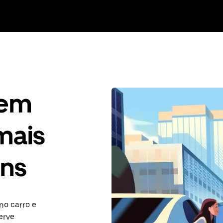
gem
mais
ins
no carro e
erve