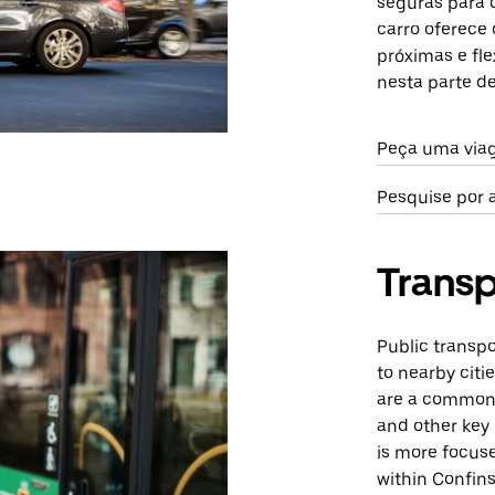
seguras para 
carro oferece 
próximas e fl
nesta parte de
Peça uma via
Pesquise por 
Transp
Public transpo
to nearby citi
are a common o
and other key 
is more focuse
within Confins