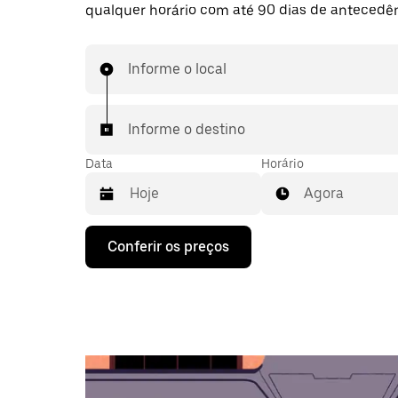
qualquer horário com até 90 dias de antecedên
Informe o local
Informe o destino
Data
Horário
Agora
Pressione
Conferir os preços
a
seta
para
baixo
para
interagir
com
o
calendário
e