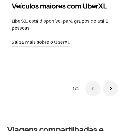
Veículos maiores com UberXL
Vi
UberXL está disponível para grupos de até 6
Ao c
pessoas.
sua 
adic
Saiba mais sobre o UberXL
dese
Saib
1/4
Viagens compartilhadas e