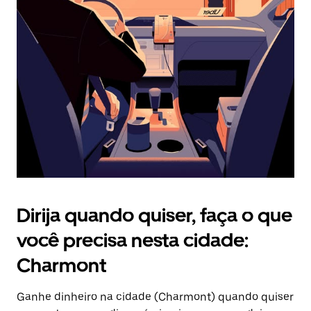
Pressione
a
tecla
“ESC”
para
fechar
o
calendário.
Dirija quando quiser, faça o que
você precisa nesta cidade:
Charmont
Ganhe dinheiro na cidade (Charmont) quando quiser