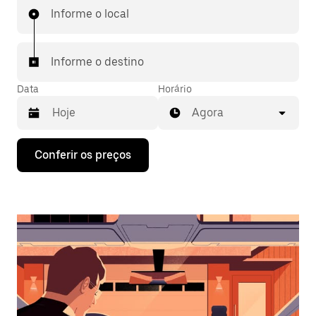
Informe o local
Informe o destino
Data
Horário
Agora
Pressione
Conferir os preços
a
seta
para
baixo
para
interagir
com
o
calendário
e
selecionar
uma
data.