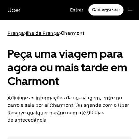
Pular
para
Uber
Entrar
Cadastrar-se
o
conteúdo
principal
França
>
Ilha da França
>
Charmont
Peça uma viagem para
agora ou mais tarde em
Charmont
Adicione as informações da sua viagem, entre no
carro e saia por aí Charmont. Ou agende com o Uber
Reserve qualquer horário com até 90 dias
de antecedência.