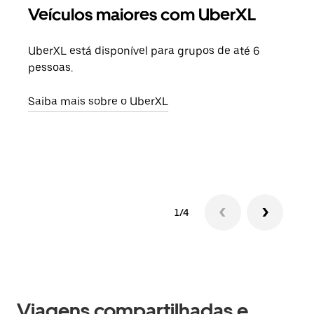
Veículos maiores com UberXL
Vi
UberXL está disponível para grupos de até 6
Ao c
pessoas.
sua 
adic
Saiba mais sobre o UberXL
dese
Saib
1/4
Viagens compartilhadas e