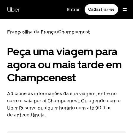
Pular
para
Uber
Entrar
Cadastrar-se
o
conteúdo
principal
França
>
Ilha da França
>
Champcenest
Peça uma viagem para
agora ou mais tarde em
Champcenest
Adicione as informações da sua viagem, entre no
carro e saia por aí Champcenest. Ou agende com o
Uber Reserve qualquer horário com até 90 dias
de antecedência.