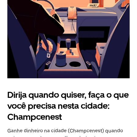
Pressione
a
tecla
“ESC”
para
fechar
o
calendário.
Dirija quando quiser, faça o que
você precisa nesta cidade:
Champcenest
Ganhe dinheiro na cidade (Champcenest) quando