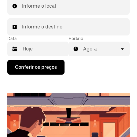
Informe o local
Informe o destino
Data
Horário
Agora
Pressione
Conferir os preços
a
seta
para
baixo
para
interagir
com
o
calendário
e
selecionar
uma
data.