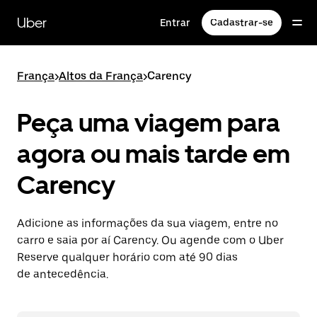
Pular
para
Uber
Entrar
Cadastrar-se
o
conteúdo
principal
França
>
Altos da França
>
Carency
Peça uma viagem para
agora ou mais tarde em
Carency
Adicione as informações da sua viagem, entre no
carro e saia por aí Carency. Ou agende com o Uber
Reserve qualquer horário com até 90 dias
de antecedência.