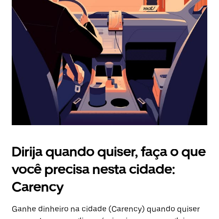
Pressione
a
tecla
“ESC”
para
fechar
o
calendário.
Dirija quando quiser, faça o que
você precisa nesta cidade:
Carency
Ganhe dinheiro na cidade (Carency) quando quiser