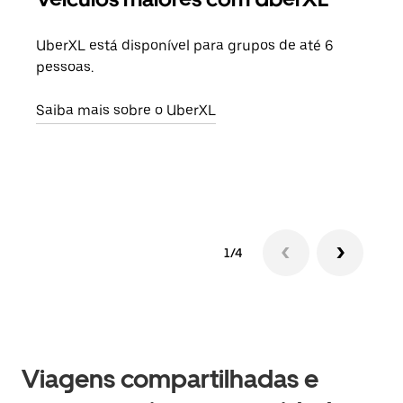
UberXL está disponível para grupos de até 6
Ao c
pessoas.
sua 
adic
Saiba mais sobre o UberXL
dese
Saib
1/4
Viagens compartilhadas e