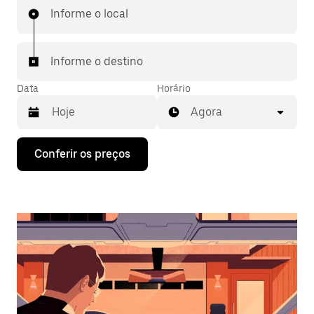
Informe o local
Informe o destino
Data
Horário
Agora
Pressione
Conferir os preços
a
seta
para
baixo
para
interagir
com
o
calendário
e
selecionar
uma
data.