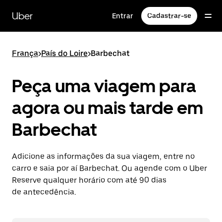
Pular
para
Uber
Entrar
Cadastrar-se
o
conteúdo
principal
França
>
País do Loire
>
Barbechat
Peça uma viagem para
agora ou mais tarde em
Barbechat
Adicione as informações da sua viagem, entre no
carro e saia por aí Barbechat. Ou agende com o Uber
Reserve qualquer horário com até 90 dias
de antecedência.