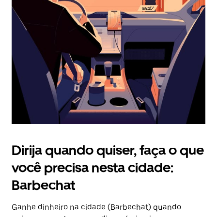
Pressione
a
tecla
“ESC”
para
fechar
o
calendário.
Dirija quando quiser, faça o que
você precisa nesta cidade:
Barbechat
Ganhe dinheiro na cidade (Barbechat) quando