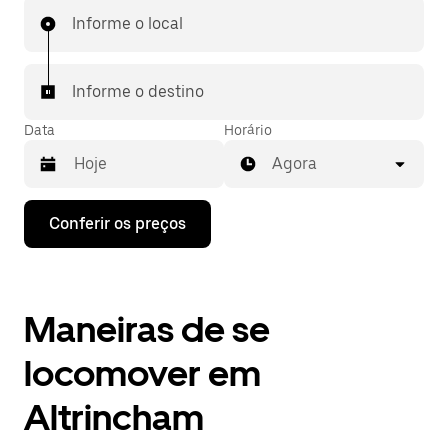
Informe o local
Informe o destino
Data
Horário
Agora
Pressione
Conferir os preços
a
seta
para
baixo
para
Maneiras de se
interagir
com
o
locomover em
calendário
e
Altrincham
selecionar
uma
data.