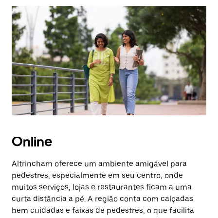
Pressione
a
tecla
“ESC”
para
fechar
o
calendário.
Online
Altrincham oferece um ambiente amigável para
pedestres, especialmente em seu centro, onde
muitos serviços, lojas e restaurantes ficam a uma
curta distância a pé. A região conta com calçadas
bem cuidadas e faixas de pedestres, o que facilita