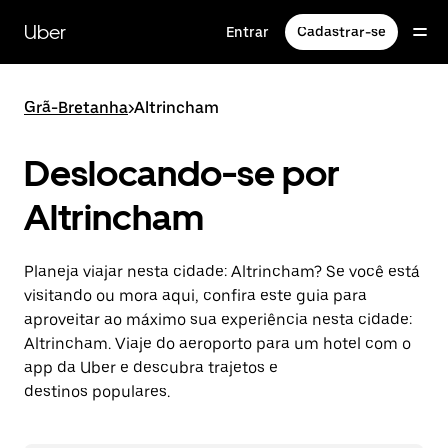
Pular
para
Uber
Entrar
Cadastrar-se
o
conteúdo
principal
Grã-Bretanha
>
Altrincham
Deslocando-se por
Altrincham
Planeja viajar nesta cidade: Altrincham? Se você está
visitando ou mora aqui, confira este guia para
aproveitar ao máximo sua experiência nesta cidade:
Altrincham. Viaje do aeroporto para um hotel com o
app da Uber e descubra trajetos e
destinos populares.