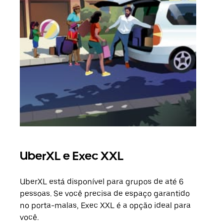
UberXL e Exec XXL
Vi
UberXL está disponível para grupos de até 6
Ao c
pessoas. Se você precisa de espaço garantido
sua 
no porta-malas, Exec XXL é a opção ideal para
adic
você.
dese