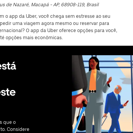
us de Nazaré, Macapá - AP, 68908-119, Brasil
om o app da Uber, você chega sem estresse ao seu
 pedir uma viagem agora mesmo ou reservar para
ernacional? O app da Uber oferece opções para você,
até opções mais econômicas.
stá
ste
s que o
o. Considere