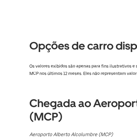
baixo
para
interagir
com
o
calendário
e
selecionar
Opções de carro dis
uma
data.
Pressione
a
tecla
Os valores exibidos são apenas para fins ilustrativos
“ESC”
MCP nos últimos 12 meses. Eles não representam valor
para
fechar
o
calendário.
Chegada ao Aeroport
(MCP)
Aeroporto Alberto Alcolumbre (MCP)