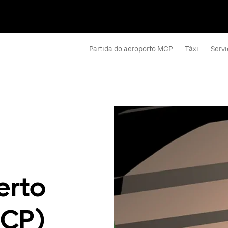
Partida do aeroporto MCP
Táxi
Servi
erto
MCP)