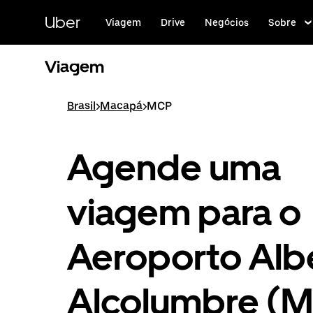
Pular
para
Uber
Viagem
Drive
Negócios
Sobre
o
conteúdo
principal
Viagem
Brasil
>
Macapá
>
MCP
Agende uma
viagem para o
Aeroporto Alb
Alcolumbre (