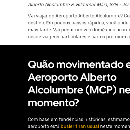
Alberto Alcolumbre R. Hildemar Maia, S/N - Jes
Vai viajar do Aeroporto Alberto Alcolumbre? C
destino. Em poucos passos rápidos, você pode
mais tarde. Vai pegar um voo doméstico ou int
desde viagens particulares e carros premium 
Quão movimentado e
Aeroporto Alberto
Alcolumbre (MCP) ne
momento?
Com base em tendências históricas, estimamo
aeroporto está
busier than usual
neste moment