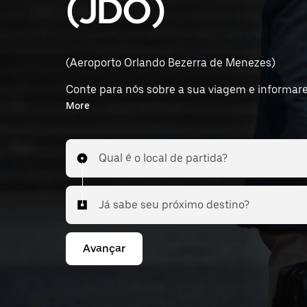
(JDO)
(Aeroporto Orlando Bezerra de Menezes)
Conte para nós sobre a sua viagem e informare
do aeroporto.
More
Qual é o local de partida?
Já sabe seu próximo destino?
Avançar