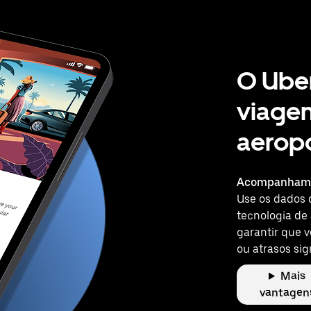
O Uber
viage
aerop
Acompanhame
Use os dados 
tecnologia de
garantir que 
ou atrasos sig
Mais
vantagen