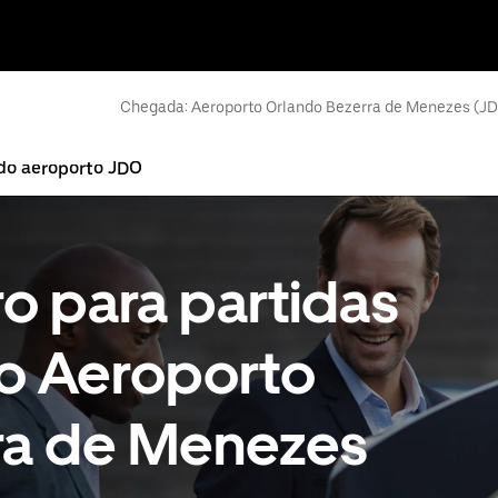
Chegada: Aeroporto Orlando Bezerra de Menezes (J
 do aeroporto JDO
ro para partidas
o Aeroporto
ra de Menezes