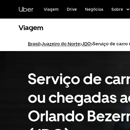
Pular
para
Uber
Viagem
Drive
Negócios
Sobre
o
conteúdo
principal
Viagem
Brasil
>
Juazeiro do Norte
>
JDO
>
Serviço de carro
Serviço de car
ou chegadas a
Orlando Bezer