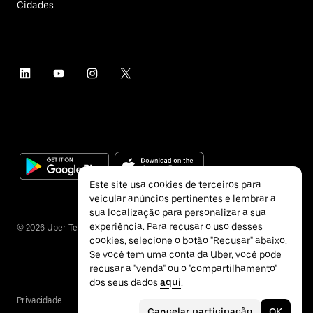
Cidades
Este site usa cookies de terceiros para
veicular anúncios pertinentes e lembrar a
sua localização para personalizar a sua
experiência. Para recusar o uso desses
©
2026
Uber Technologies Inc.
cookies, selecione o botão "Recusar" abaixo.
Se você tem uma conta da Uber, você pode
recusar a "venda" ou o "compartilhamento"
dos seus dados
aqui
.
Privacidade
Acessibilidade
Termos
Cancelar participação
OK