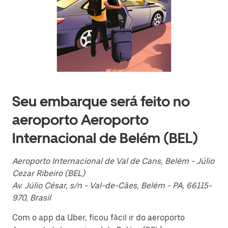
o
calendário
e
selecionar
uma
data.
Pressione
a
tecla
“ESC”
para
Seu embarque será feito no
fechar
o
aeroporto Aeroporto
calendário.
Internacional de Belém (BEL)
Aeroporto Internacional de Val de Cans, Belém - Júlio
Cezar Ribeiro (BEL)
Av. Júlio César, s/n - Val-de-Cães, Belém - PA, 66115-
970, Brasil
Com o app da Uber, ficou fácil ir do aeroporto