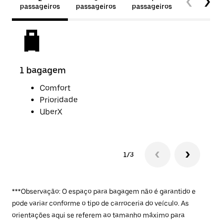
passageiros
passageiros
passageiros
passageir
1 bagagem
2 b
Comfort
Prioridade
UberX
1/3
***Observação: O espaço para bagagem não é garantido e
pode variar conforme o tipo de carroceria do veículo. As
orientações aqui se referem ao tamanho máximo para