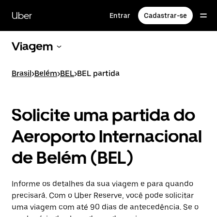
Pular
para
Uber
Entrar
Cadastrar-se
o
conteúdo
principal
Viagem
Brasil
>
Belém
>
BEL
>
BEL partida
Solicite uma partida do
Aeroporto Internacional
de Belém (BEL)
Informe os detalhes da sua viagem e para quando
precisará. Com o Uber Reserve, você pode solicitar
uma viagem com até 90 dias de antecedência. Se o