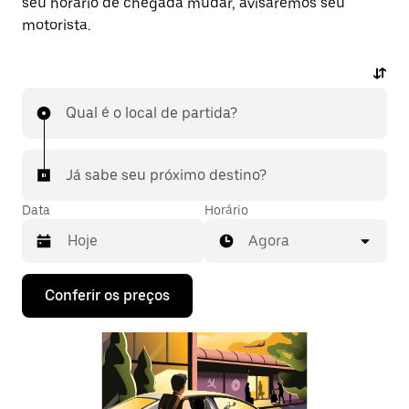
seu horário de chegada mudar, avisaremos seu
motorista.
Qual é o local de partida?
Já sabe seu próximo destino?
Data
Horário
Agora
Pressione
Conferir os preços
a
seta
para
baixo
para
interagir
com