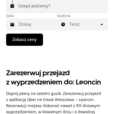
Dokąd jedziemy?
Data
Godzina
Teraz
Naciśnij
Zobacz ceny
klawisz
strzałki
w dół,
aby
przejść
do
kalendarza
Zarezerwuj przejazd
i wybrać
datę.
z wyprzedzeniem do: Leoncin
Naciśnij
klawisz
„Escape”,
Dopnij plany na ostatni guzik. Zarezerwuj przejazd
aby
z aplikacją Uber na trasie Warszawa – Leoncin.
zamknąć
kalendarz.
Rezerwacji możesz dokonać nawet z 90-dniowym
wyprzedzeniem, w dowolnym dniu i o dowolnej