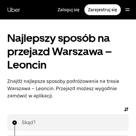
Przejdź
do
Uber
Zaloguj się
Zarejestruj się
głównej
zawartości
Najlepszy sposób na
przejazd Warszawa –
Leoncin
Znajdź najlepsze sposoby podróżowania na trasie
Warszawa – Leoncin. Przejazd możesz wygodnie
zamówić w aplikacji.
Skąd?