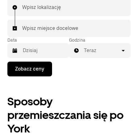
Wpisz lokalizację
Wpisz miejsce docelowe
Data
Godzina
Teraz
Naciśnij
Zobacz ceny
klawisz
strzałki
w dół,
aby
przejść
Sposoby
do
kalendarza
i wybrać
przemieszczania się po
datę.
Naciśnij
York
klawisz
„Escape”,
aby