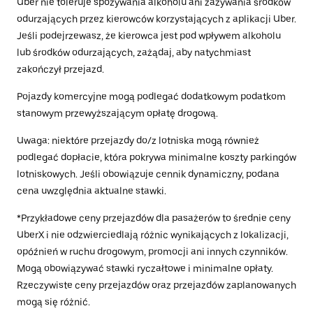
Uber nie toleruje spożywania alkoholu ani zażywania środków
odurzających przez kierowców korzystających z aplikacji Uber.
Jeśli podejrzewasz, że kierowca jest pod wpływem alkoholu
lub środków odurzających, zażądaj, aby natychmiast
zakończył przejazd.
Pojazdy komercyjne mogą podlegać dodatkowym podatkom
stanowym przewyższającym opłatę drogową.
Uwaga: niektóre przejazdy do/z lotniska mogą również
podlegać dopłacie, która pokrywa minimalne koszty parkingów
lotniskowych. Jeśli obowiązuje cennik dynamiczny, podana
cena uwzględnia aktualne stawki.
*Przykładowe ceny przejazdów dla pasażerów to średnie ceny
UberX i nie odzwierciedlają różnic wynikających z lokalizacji,
opóźnień w ruchu drogowym, promocji ani innych czynników.
Mogą obowiązywać stawki ryczałtowe i minimalne opłaty.
Rzeczywiste ceny przejazdów oraz przejazdów zaplanowanych
mogą się różnić.