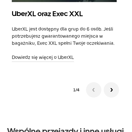
UberXL oraz Exec XXL
Pr
UberXL jest dostępny dla grup do 6 osób. Jeśli
Gdy 
potrzebujesz gwarantowanego miejsca w
prze
bagażniku, Exec XXL spełni Twoje oczekiwania.
doda
Dowiedz się więcej o UberXL
Dowi
1/4
Wspólne przejazdy i inne usługi