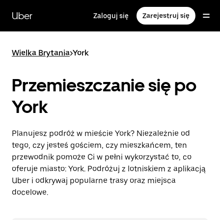
Przejdź
do
Uber
Zaloguj się
Zarejestruj się
głównej
zawartości
Wielka Brytania
>
York
Przemieszczanie się po
York
Planujesz podróż w mieście York? Niezależnie od
tego, czy jesteś gościem, czy mieszkańcem, ten
przewodnik pomoże Ci w pełni wykorzystać to, co
oferuje miasto: York. Podróżuj z lotniskiem z aplikacją
Uber i odkrywaj popularne trasy oraz miejsca
docelowe.