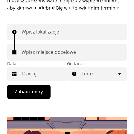
możesz zarezerwować przejazd z wyprzedzeniem,
aby kierowca odebrał Cię w odpowiednim terminie.
Wpisz lokalizację
Wpisz miejsce docelowe
Data
Godzina
Teraz
Naciśnij
Zobacz ceny
klawisz
strzałki
w dół,
aby
przejść
do
kalendarza
i wybrać