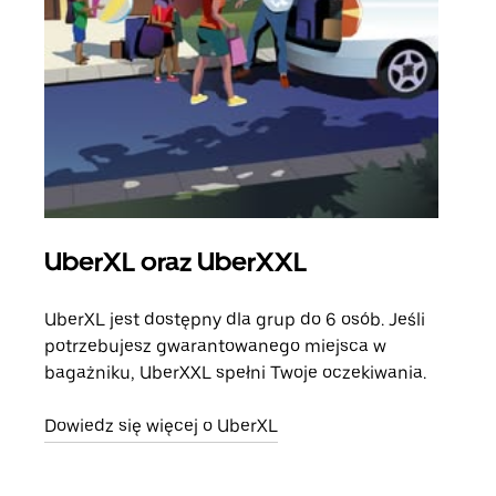
UberXL oraz UberXXL
Pr
UberXL jest dostępny dla grup do 6 osób. Jeśli
Gdy 
potrzebujesz gwarantowanego miejsca w
prze
bagażniku, UberXXL spełni Twoje oczekiwania.
doda
Dowiedz się więcej o UberXL
Dowi