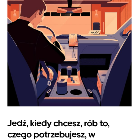
datę.
Naciśnij
klawisz
„Escape”,
aby
zamknąć
kalendarz.
Jedź, kiedy chcesz, rób to,
czego potrzebujesz, w