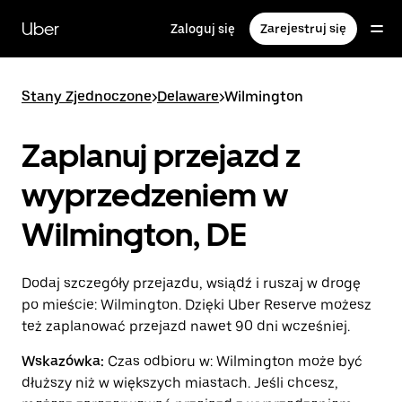
Przejdź
do
Uber
Zaloguj się
Zarejestruj się
głównej
zawartości
Stany Zjednoczone
>
Delaware
>
Wilmington
Zaplanuj przejazd z
wyprzedzeniem w
Wilmington, DE
Dodaj szczegóły przejazdu, wsiądź i ruszaj w drogę
po mieście: Wilmington. Dzięki Uber Reserve możesz
też zaplanować przejazd nawet 90 dni wcześniej.
Wskazówka:
Czas odbioru w: Wilmington może być
dłuższy niż w większych miastach. Jeśli chcesz,