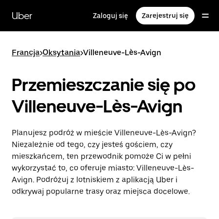
Przejdź
do
Uber
Zaloguj się
Zarejestruj się
głównej
zawartości
Francja
>
Oksytania
>
Villeneuve-Lès-Avign
Przemieszczanie się po
Villeneuve-Lès-Avign
Planujesz podróż w mieście Villeneuve-Lès-Avign?
Niezależnie od tego, czy jesteś gościem, czy
mieszkańcem, ten przewodnik pomoże Ci w pełni
wykorzystać to, co oferuje miasto: Villeneuve-Lès-
Avign. Podróżuj z lotniskiem z aplikacją Uber i
odkrywaj popularne trasy oraz miejsca docelowe.