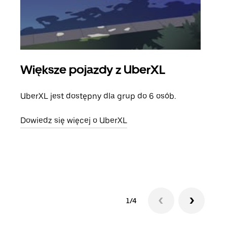
Większe pojazdy z UberXL
Pr
UberXL jest dostępny dla grup do 6 osób.
Gdy 
prze
Dowiedz się więcej o UberXL
doda
Dowi
1/4