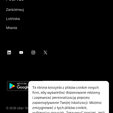
Zarezerwuj
Lotniska
Miasta
Ta strona korzysta z plików cookie innych
firm, aby wyświetlać dopasowane reklamy
i zapewniać personalizację poprzez
zapamiętywanie Twojej lokalizacji. Możesz
zrezygnować z tych plików cookie,
©
2026
Uber Technologies Inc.
wybierając przycisk „Zrezygnuj” poniżej. Jeśli