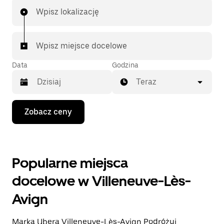
Wpisz lokalizację
Wpisz miejsce docelowe
Data
Godzina
Teraz
Naciśnij
Zobacz ceny
klawisz
strzałki
w dół,
aby
przejść
Popularne miejsca
do
kalendarza
docelowe w Villeneuve-Lès-
i wybrać
datę.
Avign
Naciśnij
klawisz
„Escape”,
Marka Ubera Villeneuve-Lès-Avign Podróżuj
aby