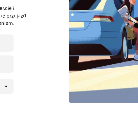
eście i
wać przejazd
eniem.