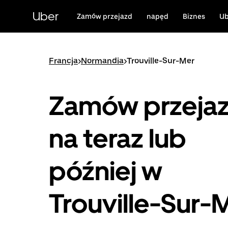
Przejdź
do
Uber
Zamów przejazd
napęd
Biznes
Ub
głównej
zawartości
Francja
>
Normandia
>
Trouville-Sur-Mer
Zamów przeja
na teraz lub
później w
Trouville-Sur-