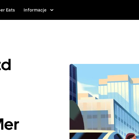
er Eats
Informacje
zd
Mer