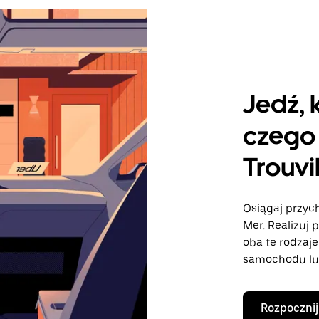
Jedź, 
czego 
Trouvi
Osiągaj przych
Mer. Realizuj 
oba te rodzaj
samochodu lu
Rozpocznij