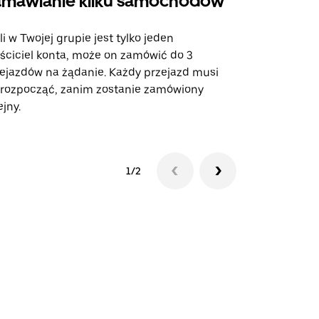
mawianie kilku samochodów
Uber Shu
li w Twojej grupie jest tylko jeden
Opcja Shutt
ściciel konta, może on zamówić do 3
trasach lot
ejazdów na żądanie. Każdy przejazd musi
miejscach w
 rozpocząć, zanim zostanie zamówiony
ejny.
Zobacz dost
1/2