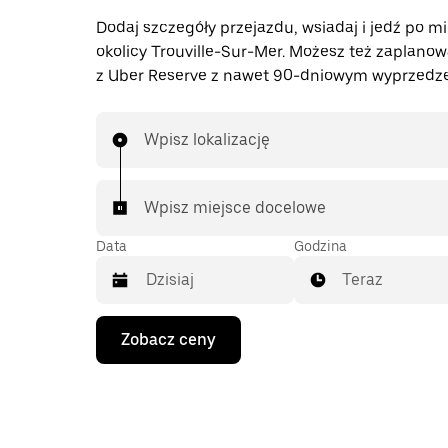
Dodaj szczegóły przejazdu, wsiadaj i jedź po mi
okolicy Trouville-Sur-Mer. Możesz też zaplano
z Uber Reserve z nawet 90-dniowym wyprzedz
Wpisz lokalizację
Wpisz miejsce docelowe
Data
Godzina
Teraz
Naciśnij
Zobacz ceny
klawisz
strzałki
w dół,
aby
przejść
do