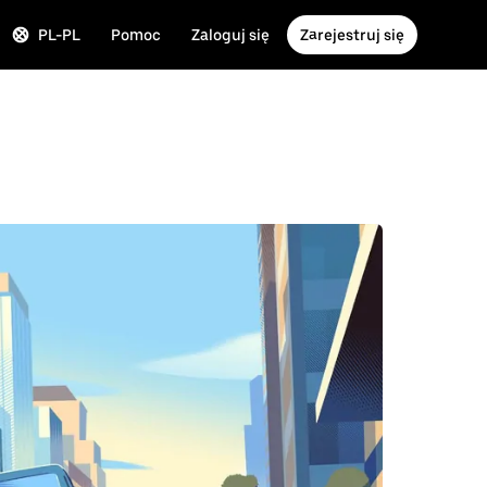
PL-PL
Pomoc
Zaloguj się
Zarejestruj się