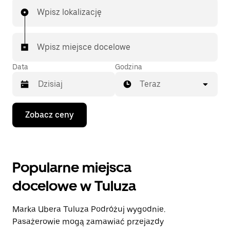
Wpisz lokalizację
Wpisz miejsce docelowe
Data
Godzina
Teraz
Naciśnij
Zobacz ceny
klawisz
strzałki
w dół,
aby
przejść
Popularne miejsca
do
kalendarza
docelowe w Tuluza
i wybrać
datę.
Naciśnij
Marka Ubera Tuluza Podróżuj wygodnie.
klawisz
„Escape”,
Pasażerowie mogą zamawiać przejazdy
aby