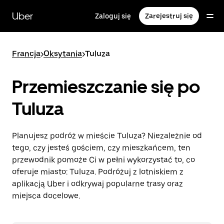
Przejdź
do
Uber
Zaloguj się
Zarejestruj się
głównej
zawartości
Francja
>
Oksytania
>
Tuluza
Przemieszczanie się po
Tuluza
Planujesz podróż w mieście Tuluza? Niezależnie od
tego, czy jesteś gościem, czy mieszkańcem, ten
przewodnik pomoże Ci w pełni wykorzystać to, co
oferuje miasto: Tuluza. Podróżuj z lotniskiem z
aplikacją Uber i odkrywaj popularne trasy oraz
miejsca docelowe.