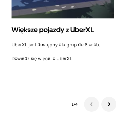
Większe pojazdy z UberXL
Pr
UberXL jest dostępny dla grup do 6 osób.
Gdy 
prze
Dowiedz się więcej o UberXL
doda
Dowi
1/4