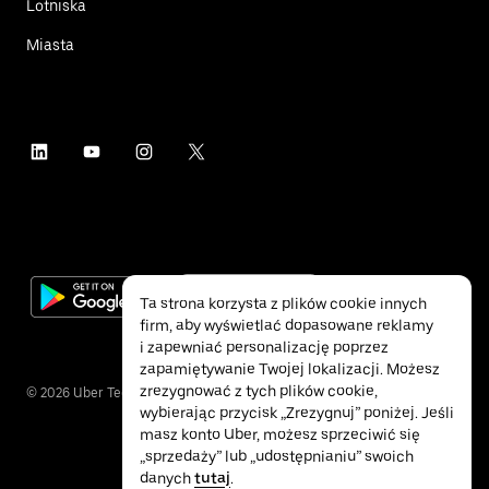
Lotniska
Miasta
Ta strona korzysta z plików cookie innych
firm, aby wyświetlać dopasowane reklamy
i zapewniać personalizację poprzez
zapamiętywanie Twojej lokalizacji. Możesz
zrezygnować z tych plików cookie,
©
2026
Uber Technologies Inc.
wybierając przycisk „Zrezygnuj” poniżej. Jeśli
masz konto Uber, możesz sprzeciwić się
„sprzedaży” lub „udostępnianiu” swoich
danych
tutaj
.