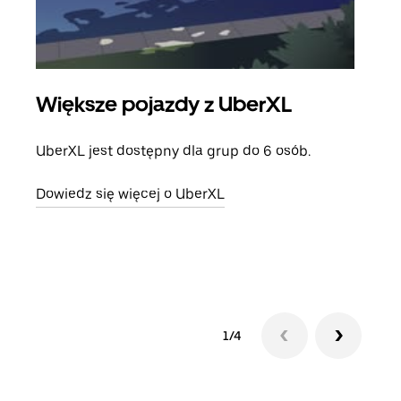
Większe pojazdy z UberXL
Pr
UberXL jest dostępny dla grup do 6 osób.
Gdy 
prze
Dowiedz się więcej o UberXL
doda
Dowi
1/4