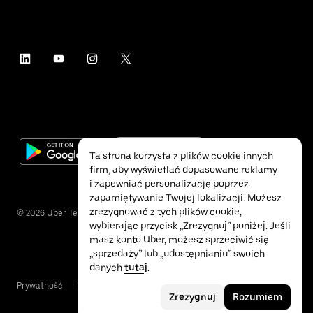
Ta strona korzysta z plików cookie innych
firm, aby wyświetlać dopasowane reklamy
i zapewniać personalizację poprzez
zapamiętywanie Twojej lokalizacji. Możesz
zrezygnować z tych plików cookie,
©
2026
Uber Technologies Inc.
wybierając przycisk „Zrezygnuj” poniżej. Jeśli
masz konto Uber, możesz sprzeciwić się
„sprzedaży” lub „udostępnianiu” swoich
danych
tutaj
.
Prywatność
Ułatwienia dostępu
Warunki
Zrezygnuj
Rozumiem