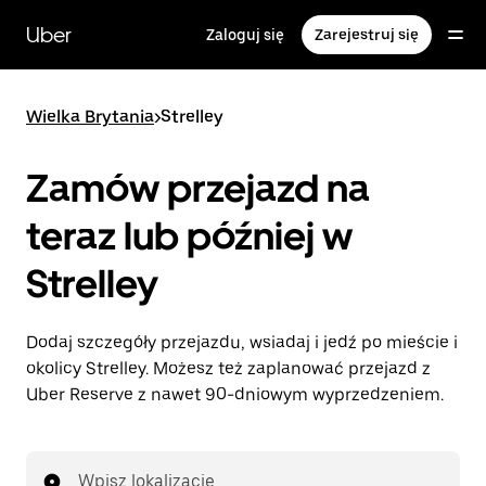
Przejdź
do
Uber
Zaloguj się
Zarejestruj się
głównej
zawartości
Wielka Brytania
>
Strelley
Zamów przejazd na
teraz lub później w
Strelley
Dodaj szczegóły przejazdu, wsiadaj i jedź po mieście i
okolicy Strelley. Możesz też zaplanować przejazd z
Uber Reserve z nawet 90-dniowym wyprzedzeniem.
Wpisz lokalizację