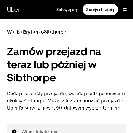
Przejdź
do
Uber
Zaloguj się
Zarejestruj się
głównej
zawartości
Wielka Brytania
>
Sibthorpe
Zamów przejazd na
teraz lub później w
Sibthorpe
Dodaj szczegóły przejazdu, wsiadaj i jedź po mieście i
okolicy Sibthorpe. Możesz też zaplanować przejazd z
Uber Reserve z nawet 90-dniowym wyprzedzeniem.
Wpisz lokalizację