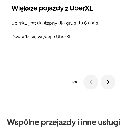
Większe pojazdy z UberXL
Pr
UberXL jest dostępny dla grup do 6 osób.
Gdy 
prze
Dowiedz się więcej o UberXL
doda
Dowi
1/4
Wspólne przejazdy i inne usługi