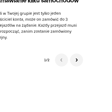
mawianie kilku samochodów
Uber Shu
li w Twojej grupie jest tylko jeden
Opcja Shutt
ściciel konta, może on zamówić do 3
trasach lot
ejazdów na żądanie. Każdy przejazd musi
miejscach w
 rozpocząć, zanim zostanie zamówiony
ejny.
Zobacz dost
1/2