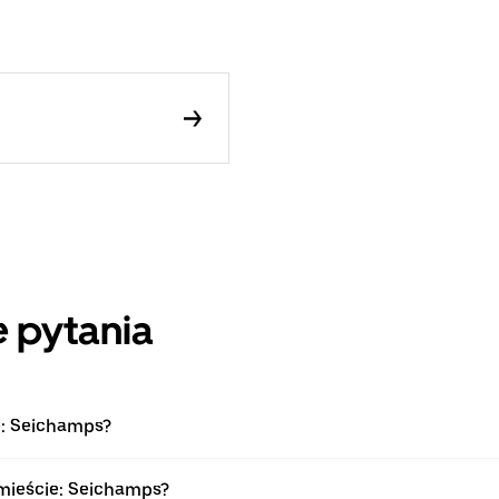
 pytania
e: Seichamps?
 mieście: Seichamps?