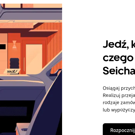
Jedź, 
czego 
Seich
Osiągaj przyc
Realizuj przej
rodzaje zamó
lub wypożyczy
Rozpocznij