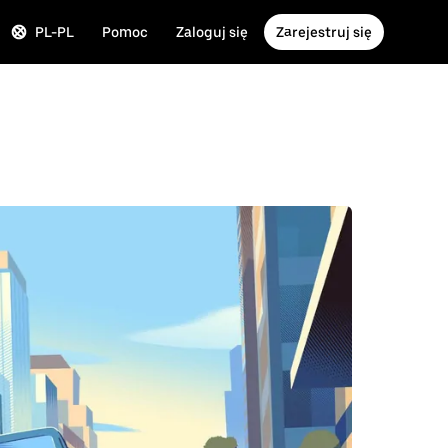
PL-PL
Pomoc
Zaloguj się
Zarejestruj się