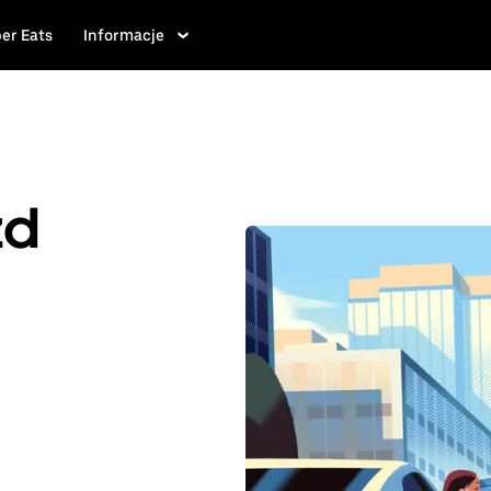
er Eats
Informacje
zd