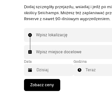
Dodaj szczegóły przejazdu, wsiadaj i jedź po mi
okolicy Seichamps. Możesz też zaplanować prz
Reserve z nawet 90-dniowym wyprzedzeniem.
Wpisz lokalizację
Wpisz miejsce docelowe
Data
Godzina
Teraz
Naciśnij
Zobacz ceny
klawisz
strzałki
w dół,
aby
przejść
do