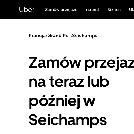
Przejdź
do
Uber
Zamów przejazd
napęd
Biznes
Ub
głównej
zawartości
Francja
>
Grand Est
>
Seichamps
Zamów przeja
na teraz lub
później w
Seichamps