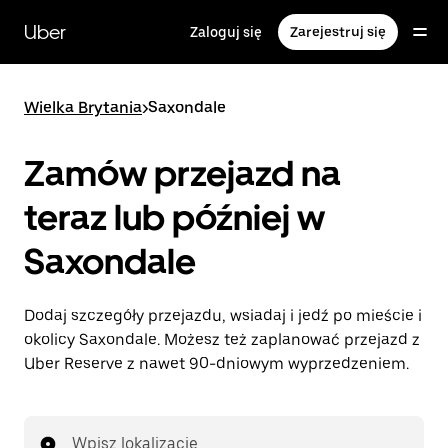
Przejdź
do
Uber
Zaloguj się
Zarejestruj się
głównej
zawartości
Wielka Brytania
>
Saxondale
Zamów przejazd na
teraz lub później w
Saxondale
Dodaj szczegóły przejazdu, wsiadaj i jedź po mieście i
okolicy Saxondale. Możesz też zaplanować przejazd z
Uber Reserve z nawet 90-dniowym wyprzedzeniem.
Wpisz lokalizację