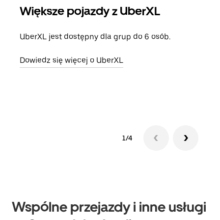
Większe pojazdy z UberXL
Pr
UberXL jest dostępny dla grup do 6 osób.
Gdy 
prze
Dowiedz się więcej o UberXL
doda
Dowi
1/4
Wspólne przejazdy i inne usługi