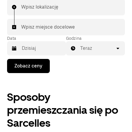
Wpisz lokalizację
Wpisz miejsce docelowe
Data
Godzina
Teraz
Naciśnij
Zobacz ceny
klawisz
strzałki
w dół,
aby
przejść
Sposoby
do
kalendarza
i wybrać
przemieszczania się po
datę.
Naciśnij
Sarcelles
klawisz
„Escape”,
aby