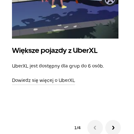
Większe pojazdy z UberXL
Pr
UberXL jest dostępny dla grup do 6 osób.
Gdy 
prze
Dowiedz się więcej o UberXL
doda
Dowi
1/4