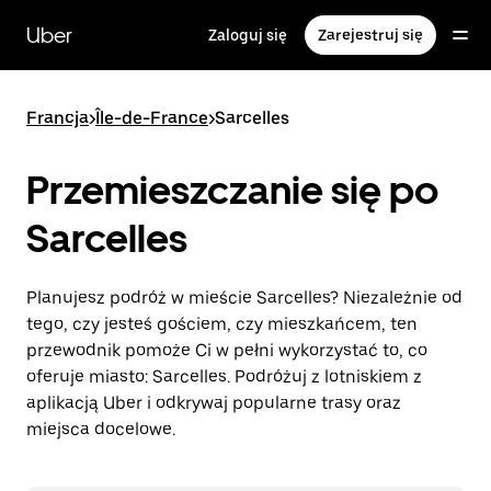
Przejdź
do
Uber
Zaloguj się
Zarejestruj się
głównej
zawartości
Francja
>
Île-de-France
>
Sarcelles
Przemieszczanie się po
Sarcelles
Planujesz podróż w mieście Sarcelles? Niezależnie od
tego, czy jesteś gościem, czy mieszkańcem, ten
przewodnik pomoże Ci w pełni wykorzystać to, co
oferuje miasto: Sarcelles. Podróżuj z lotniskiem z
aplikacją Uber i odkrywaj popularne trasy oraz
miejsca docelowe.