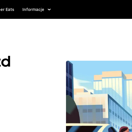
er Eats
Informacje
zd