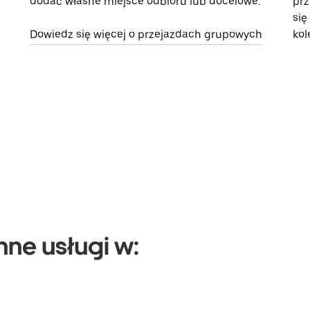
dodać własne miejsce odbioru lub docelowe.
prz
się
Dowiedz się więcej o przejazdach grupowych
kol
nne usługi w: