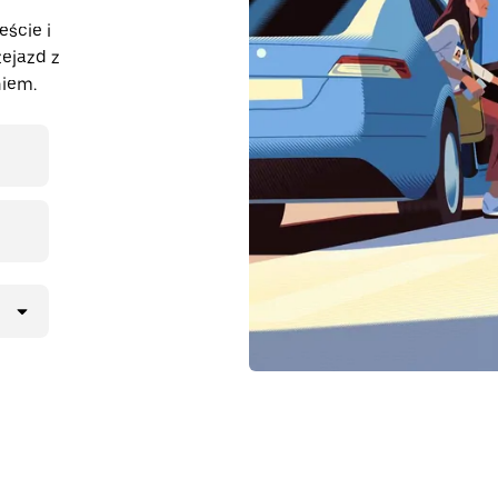
eście i
ejazd z
iem.