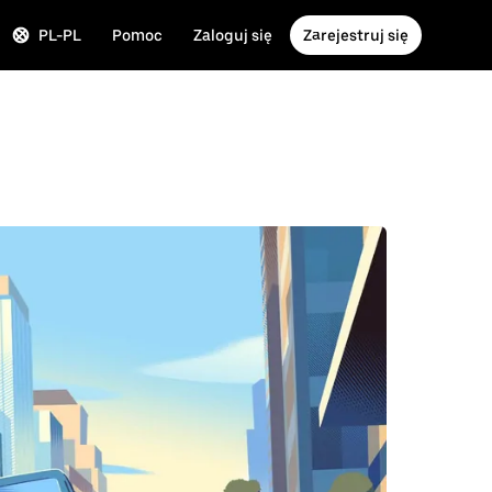
PL-PL
Pomoc
Zaloguj się
Zarejestruj się