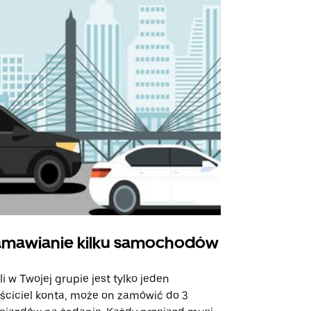
mawianie kilku samochodów
Uber Shu
li w Twojej grupie jest tylko jeden
Opcja Shutt
ściciel konta, może on zamówić do 3
trasach lot