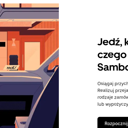
Jedź, 
czego 
Sambo
Osiągaj przyc
Realizuj przej
rodzaje zamó
lub wypożyczy
Rozpocznij