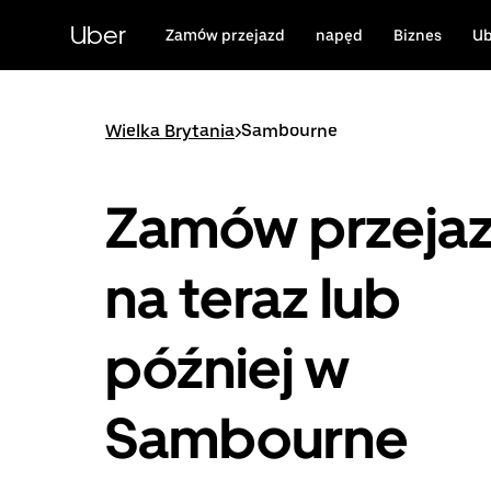
Przejdź
do
Uber
Zamów przejazd
napęd
Biznes
Ub
głównej
zawartości
Wielka Brytania
>
Sambourne
Zamów przeja
na teraz lub
później w
Sambourne