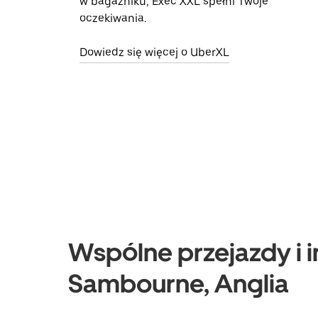
w bagażniku, Exec XXL spełni Twoje
oczekiwania.
Dowiedz się więcej o UberXL
Wspólne przejazdy i i
Sambourne, Anglia