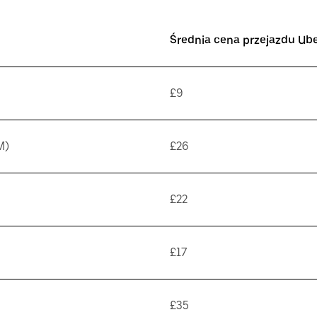
Średnia cena przejazdu Ub
£9
M)
£26
£22
£17
£35