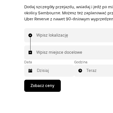
Dodaj szczegóły przejazdu, wsiadaj i jedź po mi
okolicy Sambourne. Możesz też zaplanować prz
Uber Reserve z nawet 90-dniowym wyprzedzen
Wpisz lokalizację
Wpisz miejsce docelowe
Data
Godzina
Teraz
Naciśnij
Zobacz ceny
klawisz
strzałki
w dół,
aby
przejść
do