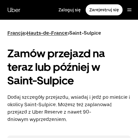
Przejdź
do
Uber
Zaloguj się
Zarejestruj się
głównej
zawartości
Francja
>
Hauts-de-France
>
Saint-Sulpice
Zamów przejazd na
teraz lub później w
Saint-Sulpice
Dodaj szczegóły przejazdu, wsiadaj i jedź po mieście i
okolicy Saint-Sulpice. Możesz też zaplanować
przejazd z Uber Reserve z nawet 90-
dniowym wyprzedzeniem.