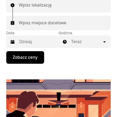
Wpisz lokalizację
Wpisz miejsce docelowe
Data
Godzina
Teraz
Naciśnij
Zobacz ceny
klawisz
strzałki
w dół,
aby
przejść
do
kalendarza
i wybrać
datę.
Naciśnij
klawisz
„Escape”,
aby