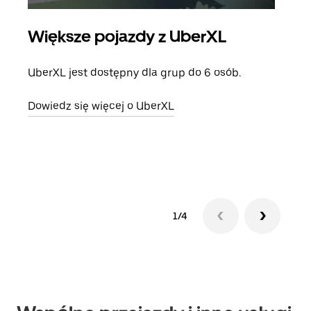
Większe pojazdy z UberXL
Pr
UberXL jest dostępny dla grup do 6 osób.
Gdy 
prze
Dowiedz się więcej o UberXL
doda
Dowi
1/4