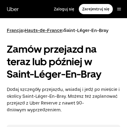
Przejdź
do
Uber
Zaloguj się
Zarejestruj się
głównej
zawartości
Francja
>
Hauts-de-France
>
Saint-Léger-En-Bray
Zamów przejazd na
teraz lub później w
Saint-Léger-En-Bray
Dodaj szczegóły przejazdu, wsiadaj i jedź po mieście i
okolicy Saint-Léger-En-Bray. Możesz też zaplanować
przejazd z Uber Reserve z nawet 90-
dniowym wyprzedzeniem.