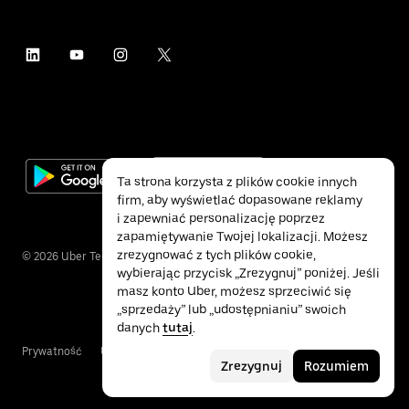
Ta strona korzysta z plików cookie innych
firm, aby wyświetlać dopasowane reklamy
i zapewniać personalizację poprzez
zapamiętywanie Twojej lokalizacji. Możesz
zrezygnować z tych plików cookie,
©
2026
Uber Technologies Inc.
wybierając przycisk „Zrezygnuj” poniżej. Jeśli
masz konto Uber, możesz sprzeciwić się
„sprzedaży” lub „udostępnianiu” swoich
danych
tutaj
.
Prywatność
Ułatwienia dostępu
Warunki
Zrezygnuj
Rozumiem