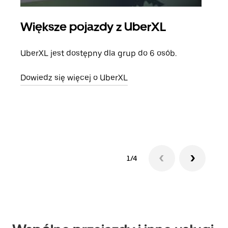
Większe pojazdy z UberXL
Pr
UberXL jest dostępny dla grup do 6 osób.
Gdy 
prze
Dowiedz się więcej o UberXL
doda
Dowi
1/4