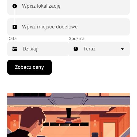
Wpisz lokalizację
Wpisz miejsce docelowe
Data
Godzina
Teraz
Naciśnij
Zobacz ceny
klawisz
strzałki
w dół,
aby
przejść
do
kalendarza
i wybrać
datę.
Naciśnij
klawisz
„Escape”,
aby