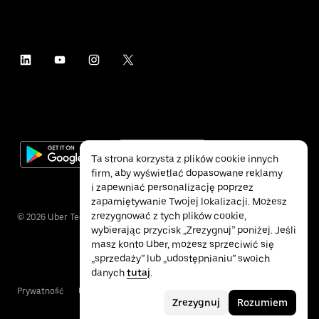
Ta strona korzysta z plików cookie innych
firm, aby wyświetlać dopasowane reklamy
i zapewniać personalizację poprzez
zapamiętywanie Twojej lokalizacji. Możesz
zrezygnować z tych plików cookie,
©
2026
Uber Technologies Inc.
wybierając przycisk „Zrezygnuj” poniżej. Jeśli
masz konto Uber, możesz sprzeciwić się
„sprzedaży” lub „udostępnianiu” swoich
danych
tutaj
.
Prywatność
Ułatwienia dostępu
Warunki
Zrezygnuj
Rozumiem