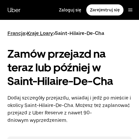
Przejdź
do
Uber
Zaloguj się
Zarejestruj się
głównej
zawartości
Francja
>
Kraje Loary
>
Saint-Hilaire-De-Cha
Zamów przejazd na
teraz lub później w
Saint-Hilaire-De-Cha
Dodaj szczegóły przejazdu, wsiadaj i jedź po mieście i
okolicy Saint-Hilaire-De-Cha. Możesz też zaplanować
przejazd z Uber Reserve z nawet 90-
dniowym wyprzedzeniem.