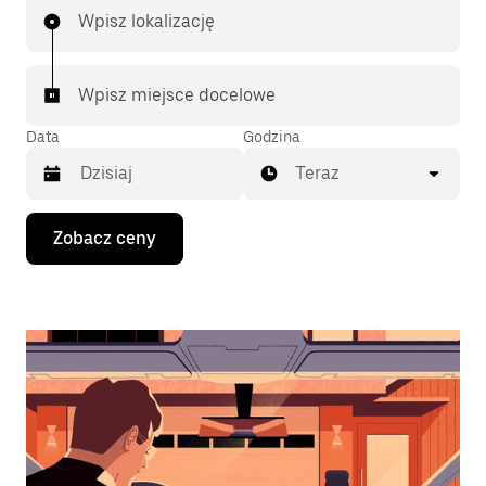
Wpisz lokalizację
Wpisz miejsce docelowe
Data
Godzina
Teraz
Naciśnij
Zobacz ceny
klawisz
strzałki
w dół,
aby
przejść
do
kalendarza
i wybrać
datę.
Naciśnij
klawisz
„Escape”,
aby