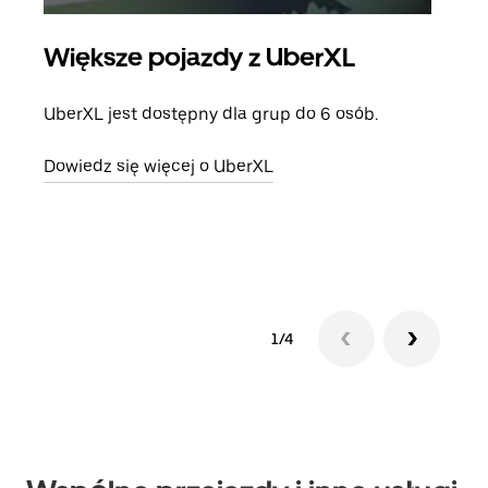
Większe pojazdy z UberXL
Pr
UberXL jest dostępny dla grup do 6 osób.
Gdy 
prze
Dowiedz się więcej o UberXL
doda
Dowi
1/4