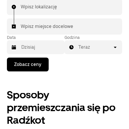
Wpisz lokalizację
Wpisz miejsce docelowe
Data
Godzina
Teraz
Naciśnij
Zobacz ceny
klawisz
strzałki
w dół,
aby
przejść
Sposoby
do
kalendarza
i wybrać
przemieszczania się po
datę.
Naciśnij
Radźkot
klawisz
„Escape”,
aby