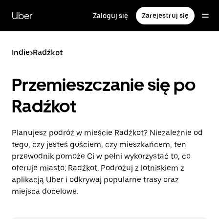
Przejdź
do
Uber
Zaloguj się
Zarejestruj się
głównej
zawartości
Indie
>
Radźkot
Przemieszczanie się po
Radźkot
Planujesz podróż w mieście Radźkot? Niezależnie od
tego, czy jesteś gościem, czy mieszkańcem, ten
przewodnik pomoże Ci w pełni wykorzystać to, co
oferuje miasto: Radźkot. Podróżuj z lotniskiem z
aplikacją Uber i odkrywaj popularne trasy oraz
miejsca docelowe.