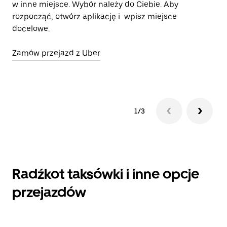
w inne miejsce. Wybór należy do Ciebie. Aby
je
rozpocząć, otwórz aplikację i wpisz miejsce
od
docelowe.
ko
Ub
Zamów przejazd z Uber
Ot
1/3
Radźkot taksówki i inne opcje
przejazdów