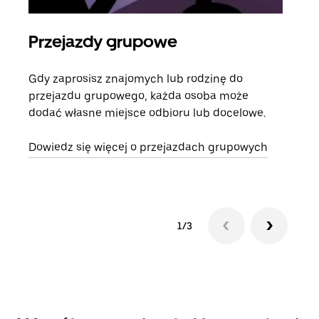
Przejazdy grupowe
Za
Gdy zaprosisz znajomych lub rodzinę do
Jeśl
przejazdu grupowego, każda osoba może
kont
dodać własne miejsce odbioru lub docelowe.
żąda
zani
Dowiedz się więcej o przejazdach grupowych
1/3