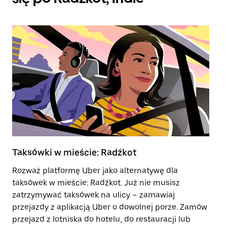
Taksówki w mieście: Radźkot
Tr
Rozważ platformę Uber jako alternatywę dla
Tr
taksówek w mieście: Radźkot. Już nie musisz
po
zatrzymywać taksówek na ulicy – zamawiaj
zo
przejazdy z aplikacją Uber o dowolnej porze. Zamów
le
przejazd z lotniska do hotelu, do restauracji lub
Ot