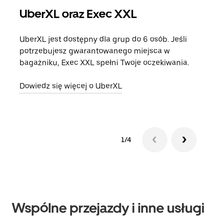
UberXL oraz Exec XXL
Pr
UberXL jest dostępny dla grup do 6 osób. Jeśli
Gdy 
potrzebujesz gwarantowanego miejsca w
prze
bagażniku, Exec XXL spełni Twoje oczekiwania.
doda
Dowiedz się więcej o UberXL
Dowi
1/4
Wspólne przejazdy i inne usługi