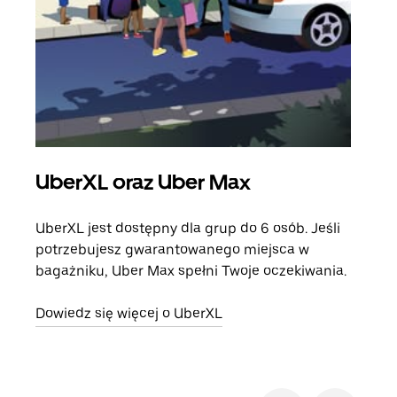
UberXL oraz Uber Max
Pr
UberXL jest dostępny dla grup do 6 osób. Jeśli
Gdy 
potrzebujesz gwarantowanego miejsca w
prze
bagażniku, Uber Max spełni Twoje oczekiwania.
doda
Dowiedz się więcej o UberXL
Dowi