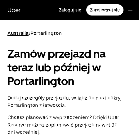
Przejdź
do
Uber
Zaloguj się
Zarejestruj się
głównej
zawartości
Australia
>
Portarlington
Zamów przejazd na
teraz lub później w
Portarlington
Dodaj szczegóły przejazdu, wsiądź do nas i odkryj
Portarlington z łatwością.
Chcesz planować z wyprzedzeniem? Dzięki Uber
Reserve możesz zaplanować przejazd nawet 90
dni wcześniej.