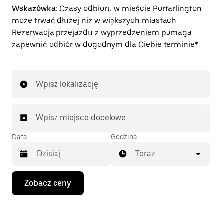
Wskazówka:
Czasy odbioru w mieście Portarlington
może trwać dłużej niż w większych miastach.
Rezerwacja przejazdu z wyprzedzeniem pomaga
zapewnić odbiór w dogodnym dla Ciebie terminie*.
Wpisz lokalizację
Wpisz miejsce docelowe
Data
Godzina
Teraz
Naciśnij
Zobacz ceny
klawisz
strzałki
w dół,
aby