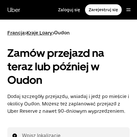
Przejdź
do
Uber
Zaloguj się
Zarejestruj się
głównej
zawartości
Francja
>
Kraje Loary
>
Oudon
Zamów przejazd na
teraz lub później w
Oudon
Dodaj szczegóły przejazdu, wsiadaj i jedź po mieście i
okolicy Oudon. Możesz też zaplanować przejazd z
Uber Reserve z nawet 90-dniowym wyprzedzeniem.
Wpisz lokalizację