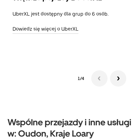
UberXL jest dostępny dla grup do 6 osób.
Gdy 
prze
Dowiedz się więcej o UberXL
doda
Dowi
1/4
Wspólne przejazdy i inne usługi
w: Oudon, Kraje Loary