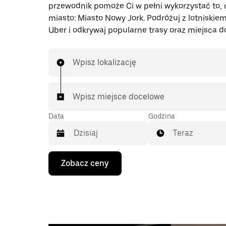
przewodnik pomoże Ci w pełni wykorzystać to, 
miasto: Miasto Nowy Jork. Podróżuj z lotniskiem
Uber i odkrywaj popularne trasy oraz miejsca d
Wpisz lokalizację
Wpisz miejsce docelowe
Data
Godzina
Teraz
Naciśnij
Zobacz ceny
klawisz
strzałki
w dół,
aby
przejść
do
kalendarza