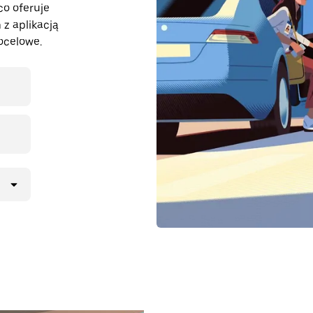
co oferuje
 z aplikacją
ocelowe.