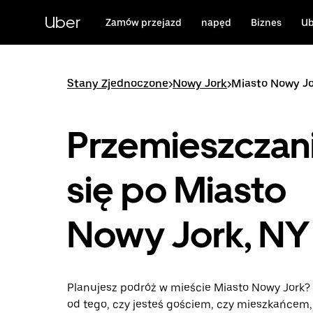
Przejdź
do
Uber
Zamów przejazd
napęd
Biznes
Ub
głównej
zawartości
Stany Zjednoczone
>
Nowy Jork
>
Miasto Nowy J
Przemieszczan
się po Miasto
Nowy Jork, NY
Planujesz podróż w mieście Miasto Nowy Jork? 
od tego, czy jesteś gościem, czy mieszkańcem,