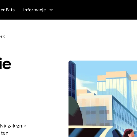
er Eats
Informacje
ork
ie
Niezależnie
 ten