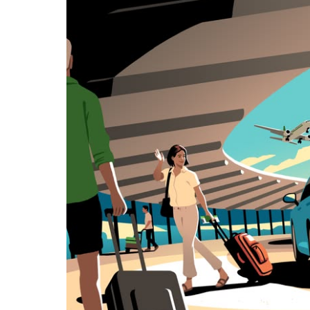
i wybrać
datę.
Naciśnij
klawisz
„Escape”,
aby
zamknąć
kalendarz.