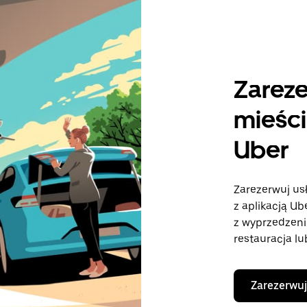
Zareze
mieści
Uber
Zarezerwuj us
z aplikacją U
z wyprzedzeni
restauracja lu
Zarezerwuj