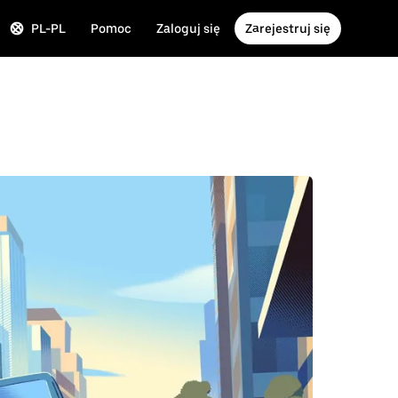
PL-PL
Pomoc
Zaloguj się
Zarejestruj się