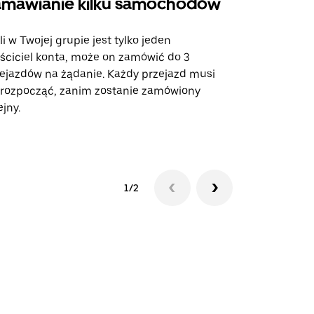
mawianie kilku samochodów
Uber Shu
li w Twojej grupie jest tylko jeden
Opcja Shutt
ściciel konta, może on zamówić do 3
trasach lot
ejazdów na żądanie. Każdy przejazd musi
miejscach w
 rozpocząć, zanim zostanie zamówiony
ejny.
Zobacz dost
1/2