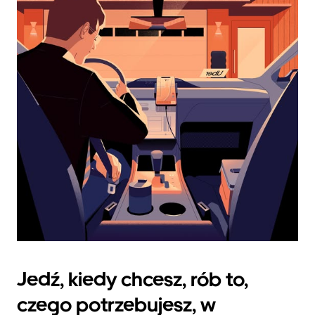
datę.
Naciśnij
klawisz
„Escape”,
aby
zamknąć
kalendarz.
Jedź, kiedy chcesz, rób to,
czego potrzebujesz, w