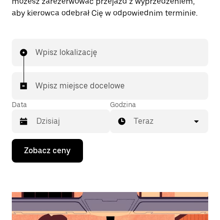
możesz zarezerwować przejazd z wyprzedzeniem,
aby kierowca odebrał Cię w odpowiednim terminie.
Wpisz lokalizację
Wpisz miejsce docelowe
Data
Godzina
Teraz
Naciśnij
Zobacz ceny
klawisz
strzałki
w dół,
aby
przejść
do
kalendarza
i wybrać