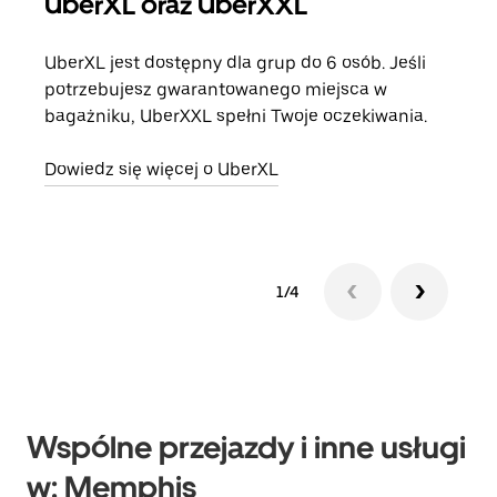
UberXL oraz UberXXL
Pr
UberXL jest dostępny dla grup do 6 osób. Jeśli
Gdy 
potrzebujesz gwarantowanego miejsca w
prze
bagażniku, UberXXL spełni Twoje oczekiwania.
doda
Dowiedz się więcej o UberXL
Dowi
1/4
Wspólne przejazdy i inne usługi
w: Memphis