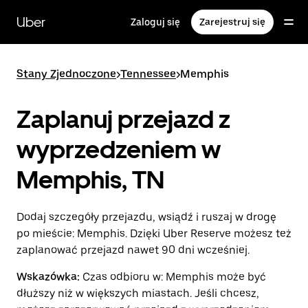
Przejdź
do
Uber
Zaloguj się
Zarejestruj się
głównej
zawartości
Stany Zjednoczone
>
Tennessee
>
Memphis
Zaplanuj przejazd z
wyprzedzeniem w
Memphis, TN
Dodaj szczegóły przejazdu, wsiądź i ruszaj w drogę
po mieście: Memphis. Dzięki Uber Reserve możesz też
zaplanować przejazd nawet 90 dni wcześniej.
Wskazówka:
Czas odbioru w: Memphis może być
dłuższy niż w większych miastach. Jeśli chcesz,