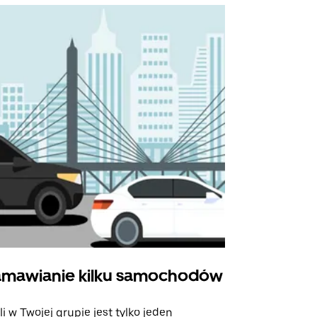
mawianie kilku samochodów
Uber Shu
li w Twojej grupie jest tylko jeden
Opcja Shutt