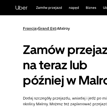
Przejdź
do
Uber
Zamów przejazd
napęd
Biznes
Ub
głównej
zawartości
Francja
>
Grand Est
>
Malroy
Zamów przeja
na teraz lub
później w Malr
Dodaj szczegóły przejazdu, wsiadaj i jedź po mi
okolicy Malroy. Możesz też zaplanować przejaz