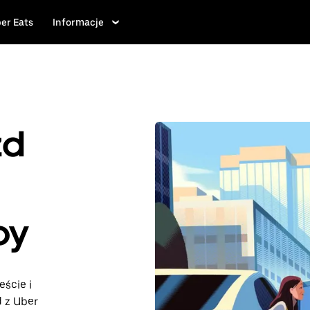
er Eats
Informacje
zd
oy
eście i
d z Uber