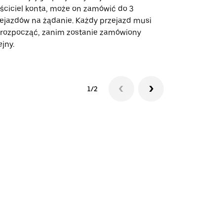
ściciel konta, może on zamówić do 3
trasach lot
ejazdów na żądanie. Każdy przejazd musi
miejscach w
 rozpocząć, zanim zostanie zamówiony
ejny.
Zobacz dost
1/2