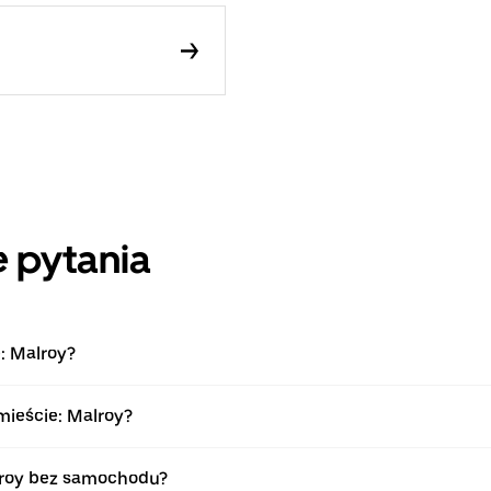
 pytania
: Malroy?
mieście: Malroy?
lroy bez samochodu?