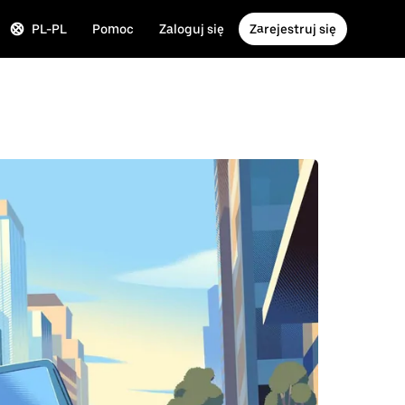
PL-PL
Pomoc
Zaloguj się
Zarejestruj się