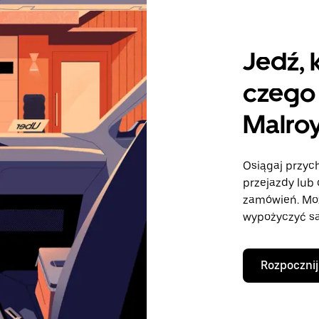
Jedź, 
czego 
Malro
Osiągaj przych
przejazdy lub 
zamówień. Mo
wypożyczyć sa
Rozpocznij