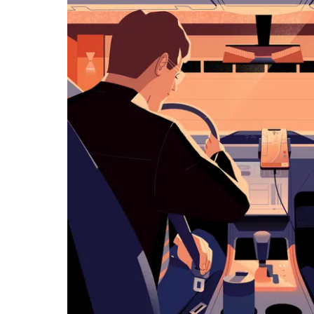
klawisz
„Escape”,
aby
zamknąć
kalendarz.