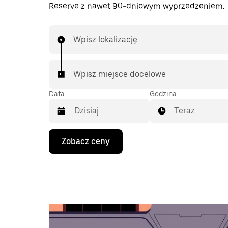
Reserve z nawet 90-dniowym wyprzedzeniem.
Wpisz lokalizację
Wpisz miejsce docelowe
Data
Godzina
Teraz
Naciśnij
Zobacz ceny
klawisz
strzałki
w dół,
aby
przejść
do
kalendarza
i wybrać
datę.
Naciśnij