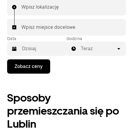
Wpisz lokalizację
Wpisz miejsce docelowe
Data
Godzina
Teraz
Naciśnij
Zobacz ceny
klawisz
strzałki
w dół,
aby
przejść
Sposoby
do
kalendarza
i wybrać
przemieszczania się po
datę.
Naciśnij
Lublin
klawisz
„Escape”,
aby