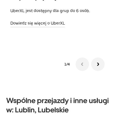
UberXL jest dostępny dla grup do 6 osób.
Gdy 
prze
Dowiedz się więcej o UberXL
doda
Dowi
1/4
Wspólne przejazdy i inne usługi
w: Lublin, Lubelskie