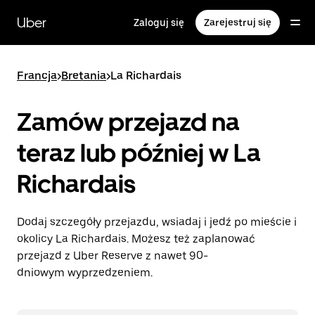
Przejdź
do
Uber
Zaloguj się
Zarejestruj się
głównej
zawartości
Francja
>
Bretania
>
La Richardais
Zamów przejazd na
teraz lub później w La
Richardais
Dodaj szczegóły przejazdu, wsiadaj i jedź po mieście i
okolicy La Richardais. Możesz też zaplanować
przejazd z Uber Reserve z nawet 90-
dniowym wyprzedzeniem.