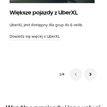
Większe pojazdy z UberXL
Pr
UberXL jest dostępny dla grup do 6 osób.
Gdy 
prze
Dowiedz się więcej o UberXL
doda
Dowi
1/4