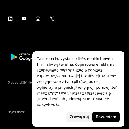
Ta strona korzysta z plików cookie innych
firm, aby wyświetlać dopasowane reklamy
i zapewniać personalizację poprzez
zapamiętywanie Twojej lokalizacji. Możesz
zrezygnować z tych plików cookie,
©
2026
Uber Technologies Inc.
wybierając przycisk „Zrezygnuj” poniżej. Jeśli
masz konto Uber, możesz sprzeciwić się
„sprzedaży” lub „udostępnianiu” swoich
danych
tutaj
.
Prywatność
Ułatwienia dostępu
Warunki
Zrezygnuj
Rozumiem