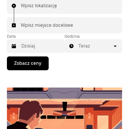
Wpisz lokalizację
Wpisz miejsce docelowe
Data
Godzina
Teraz
Naciśnij
Zobacz ceny
klawisz
strzałki
w dół,
aby
przejść
do
kalendarza
i wybrać
datę.
Naciśnij
klawisz
„Escape”,
aby