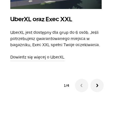
UberXL oraz Exec XXL
Pr
UberXL jest dostępny dla grup do 6 osób. Jeśli
Gdy 
potrzebujesz gwarantowanego miejsca w
prze
bagażniku, Exec XXL spełni Twoje oczekiwania.
doda
Dowiedz się więcej o UberXL
Dowi
1/4