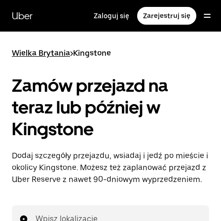
Przejdź
do
Uber
Zaloguj się
Zarejestruj się
głównej
zawartości
Wielka Brytania
>
Kingstone
Zamów przejazd na
teraz lub później w
Kingstone
Dodaj szczegóły przejazdu, wsiadaj i jedź po mieście i
okolicy Kingstone. Możesz też zaplanować przejazd z
Uber Reserve z nawet 90-dniowym wyprzedzeniem.
Wpisz lokalizację