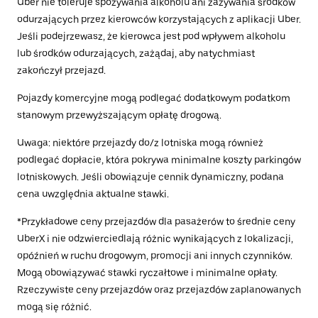
Uber nie toleruje spożywania alkoholu ani zażywania środków
odurzających przez kierowców korzystających z aplikacji Uber.
Jeśli podejrzewasz, że kierowca jest pod wpływem alkoholu
lub środków odurzających, zażądaj, aby natychmiast
zakończył przejazd.
Pojazdy komercyjne mogą podlegać dodatkowym podatkom
stanowym przewyższającym opłatę drogową.
Uwaga: niektóre przejazdy do/z lotniska mogą również
podlegać dopłacie, która pokrywa minimalne koszty parkingów
lotniskowych. Jeśli obowiązuje cennik dynamiczny, podana
cena uwzględnia aktualne stawki.
*Przykładowe ceny przejazdów dla pasażerów to średnie ceny
UberX i nie odzwierciedlają różnic wynikających z lokalizacji,
opóźnień w ruchu drogowym, promocji ani innych czynników.
Mogą obowiązywać stawki ryczałtowe i minimalne opłaty.
Rzeczywiste ceny przejazdów oraz przejazdów zaplanowanych
mogą się różnić.