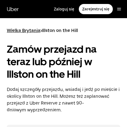
Przejdź
do
Uber
Zaloguj się
Zarejestruj się
głównej
zawartości
Wielka Brytania
>
Illston on the Hill
Zamów przejazd na
teraz lub później w
Illston on the Hill
Dodaj szczegóły przejazdu, wsiadaj i jedź po mieście i
okolicy Illston on the Hill. Możesz też zaplanować
przejazd z Uber Reserve z nawet 90-
dniowym wyprzedzeniem.