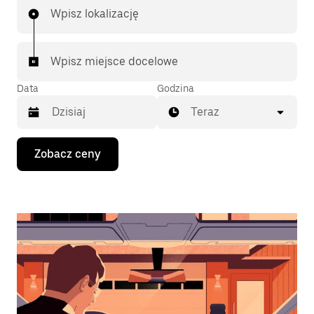
Wpisz lokalizację
Wpisz miejsce docelowe
Data
Godzina
Teraz
Naciśnij
Zobacz ceny
klawisz
strzałki
w dół,
aby
przejść
do
kalendarza
i wybrać
datę.
Naciśnij
klawisz
„Escape”,
aby