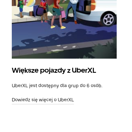
Większe pojazdy z UberXL
Pr
UberXL jest dostępny dla grup do 6 osób.
Gdy 
prze
Dowiedz się więcej o UberXL
doda
Dowi