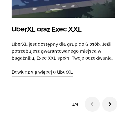
UberXL oraz Exec XXL
Pr
UberXL jest dostępny dla grup do 6 osób. Jeśli
Gdy 
potrzebujesz gwarantowanego miejsca w
prze
bagażniku, Exec XXL spełni Twoje oczekiwania.
doda
Dowiedz się więcej o UberXL
Dowi
1/4