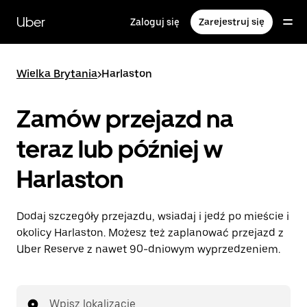
Przejdź
do
Uber
Zaloguj się
Zarejestruj się
głównej
zawartości
Wielka Brytania
>
Harlaston
Zamów przejazd na
teraz lub później w
Harlaston
Dodaj szczegóły przejazdu, wsiadaj i jedź po mieście i
okolicy Harlaston. Możesz też zaplanować przejazd z
Uber Reserve z nawet 90-dniowym wyprzedzeniem.
Wpisz lokalizację