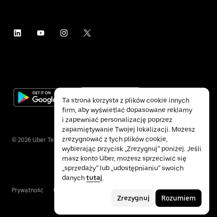
Ta strona korzysta z plików cookie innych
firm, aby wyświetlać dopasowane reklamy
i zapewniać personalizację poprzez
zapamiętywanie Twojej lokalizacji. Możesz
zrezygnować z tych plików cookie,
©
2026
Uber Technologies Inc.
wybierając przycisk „Zrezygnuj” poniżej. Jeśli
masz konto Uber, możesz sprzeciwić się
„sprzedaży” lub „udostępnianiu” swoich
danych
tutaj
.
Prywatność
Ułatwienia dostępu
Warunki
Zrezygnuj
Rozumiem