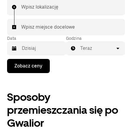
Wpisz lokalizację
Wpisz miejsce docelowe
Data
Godzina
Teraz
Naciśnij
Zobacz ceny
klawisz
strzałki
w dół,
aby
przejść
Sposoby
do
kalendarza
i wybrać
przemieszczania się po
datę.
Naciśnij
Gwalior
klawisz
„Escape”,
aby