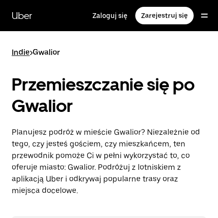
Przejdź
do
Uber
Zaloguj się
Zarejestruj się
głównej
zawartości
Indie
>
Gwalior
Przemieszczanie się po
Gwalior
Planujesz podróż w mieście Gwalior? Niezależnie od
tego, czy jesteś gościem, czy mieszkańcem, ten
przewodnik pomoże Ci w pełni wykorzystać to, co
oferuje miasto: Gwalior. Podróżuj z lotniskiem z
aplikacją Uber i odkrywaj popularne trasy oraz
miejsca docelowe.