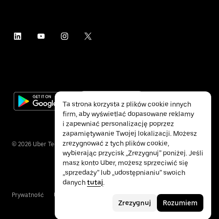
Ta strona korzysta z plików cookie innych
firm, aby wyświetlać dopasowane reklamy
i zapewniać personalizację poprzez
zapamiętywanie Twojej lokalizacji. Możesz
zrezygnować z tych plików cookie,
©
2026
Uber Technologies Inc.
wybierając przycisk „Zrezygnuj” poniżej. Jeśli
masz konto Uber, możesz sprzeciwić się
„sprzedaży” lub „udostępnianiu” swoich
danych
tutaj
.
Prywatność
Ułatwienia dostępu
Warunki
Zrezygnuj
Rozumiem