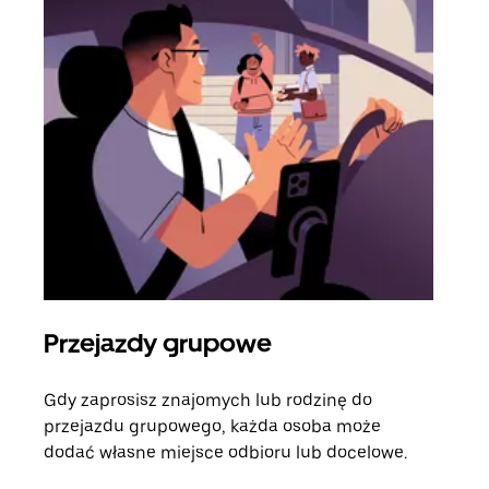
Przejazdy grupowe
Za
Gdy zaprosisz znajomych lub rodzinę do
Jeśl
przejazdu grupowego, każda osoba może
kont
dodać własne miejsce odbioru lub docelowe.
żąda
zani