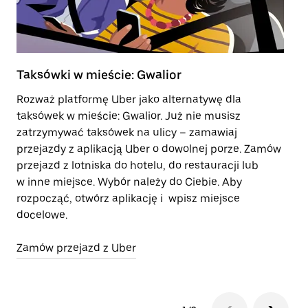
Taksówki w mieście: Gwalior
Tr
Rozważ platformę Uber jako alternatywę dla
Tr
taksówek w mieście: Gwalior. Już nie musisz
po
zatrzymywać taksówek na ulicy – zamawiaj
zo
przejazdy z aplikacją Uber o dowolnej porze. Zamów
le
przejazd z lotniska do hotelu, do restauracji lub
Ot
w inne miejsce. Wybór należy do Ciebie. Aby
je
rozpocząć, otwórz aplikację i wpisz miejsce
od
docelowe.
ze
Zamów przejazd z Uber
Ot