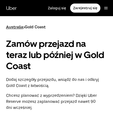
Przejdź
do
Uber
Zaloguj się
Zarejestruj się
głównej
zawartości
Australia
>
Gold Coast
Zamów przejazd na
teraz lub później w Gold
Coast
Dodaj szczegóły przejazdu, wsiądź do nas i odkryj
Gold Coast z łatwością.
Chcesz planować z wyprzedzeniem? Dzięki Uber
Reserve możesz zaplanować przejazd nawet 90
dni wcześniej.