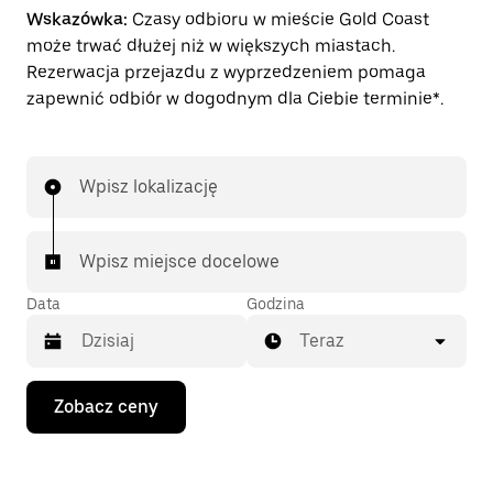
Wskazówka:
Czasy odbioru w mieście Gold Coast
może trwać dłużej niż w większych miastach.
Rezerwacja przejazdu z wyprzedzeniem pomaga
zapewnić odbiór w dogodnym dla Ciebie terminie*.
Wpisz lokalizację
Wpisz miejsce docelowe
Data
Godzina
Teraz
Naciśnij
Zobacz ceny
klawisz
strzałki
w dół,
aby