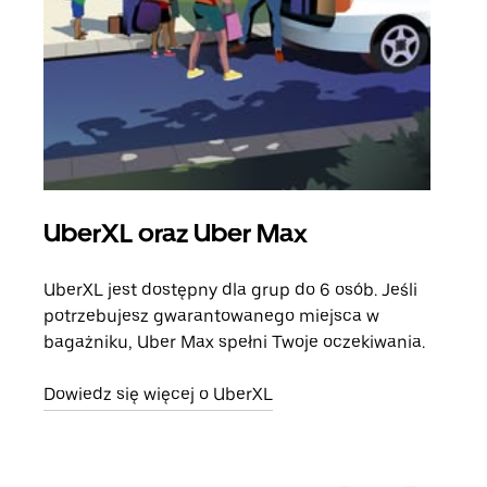
UberXL oraz Uber Max
Pr
UberXL jest dostępny dla grup do 6 osób. Jeśli
Gdy 
potrzebujesz gwarantowanego miejsca w
prze
bagażniku, Uber Max spełni Twoje oczekiwania.
doda
Dowiedz się więcej o UberXL
Dowi