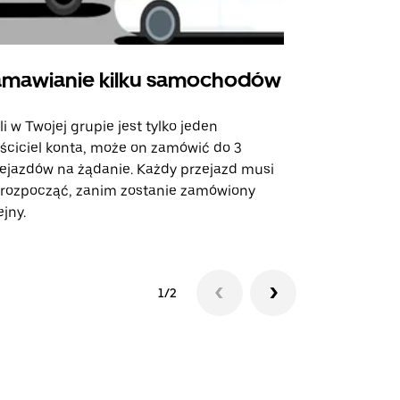
mawianie kilku samochodów
Uber Shu
li w Twojej grupie jest tylko jeden
Opcja Shutt
ściciel konta, może on zamówić do 3
trasach lot
ejazdów na żądanie. Każdy przejazd musi
miejscach w
 rozpocząć, zanim zostanie zamówiony
ejny.
Zobacz dost
1/2