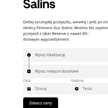
Salins
Dodaj szczegóły przejazdu, wsiadaj i jedź po mi
okolicy Feissons-Sur-Salins. Możesz też zapla
przejazd z Uber Reserve z nawet 90-
dniowym wyprzedzeniem.
Wpisz lokalizację
Wpisz miejsce docelowe
Data
Godzina
Teraz
Naciśnij
Zobacz ceny
klawisz