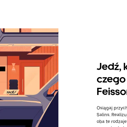
Jedź, 
czego 
Feisso
Osiągaj przych
Salins. Realiz
oba te rodzaj