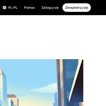
PL-PL
Pomoc
Zaloguj się
Zarejestruj się