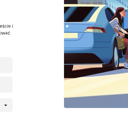
eście i
nować