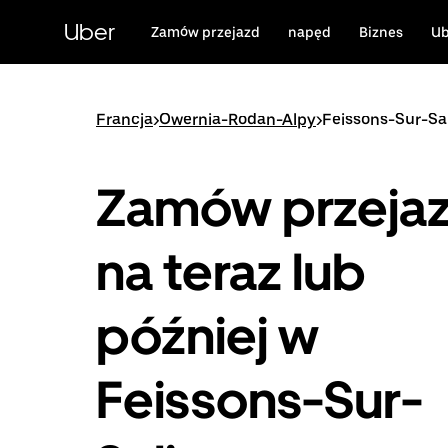
Przejdź
do
Uber
Zamów przejazd
napęd
Biznes
Ub
głównej
zawartości
Francja
>
Owernia-Rodan-Alpy
>
Feissons-Sur-Sa
Zamów przeja
na teraz lub
później w
Feissons-Sur-