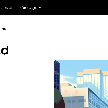
er Eats
Informacje
lins
zd