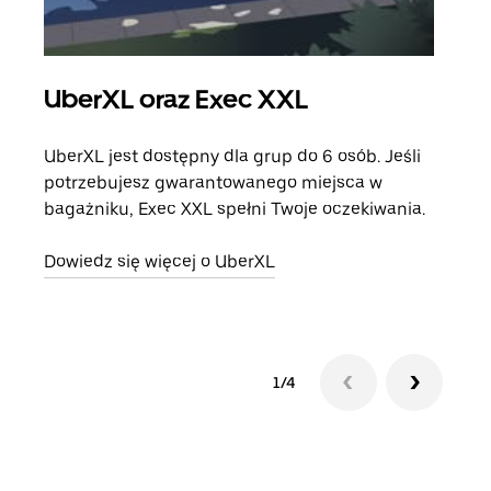
UberXL oraz Exec XXL
Pr
UberXL jest dostępny dla grup do 6 osób. Jeśli
Gdy 
potrzebujesz gwarantowanego miejsca w
prze
bagażniku, Exec XXL spełni Twoje oczekiwania.
doda
Dowiedz się więcej o UberXL
Dowi
1/4