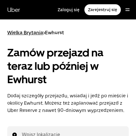
Przejdź
do
Uber
Zaloguj się
Zarejestruj się
głównej
zawartości
Wielka Brytania
>
Ewhurst
Zamów przejazd na
teraz lub później w
Ewhurst
Dodaj szczegóły przejazdu, wsiadaj i jedź po mieście i
okolicy Ewhurst. Możesz też zaplanować przejazd z
Uber Reserve z nawet 90-dniowym wyprzedzeniem.
Wpisz lokalizację