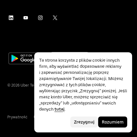
Ta strona korzysta z plików cookie innych
firm, aby wyświetlać dopasowane reklamy
i zapewniać personalizację poprzez
zapamiętywanie Twojej lokalizacji. Możesz
zrezygnować z tych plików cookie,
©
2026
Uber Technologies Inc.
wybierając przycisk „Zrezygnuj” poniżej. Jeśli
masz konto Uber, możesz sprzeciwić się
„sprzedaży” lub „udostępnianiu” swoich
danych
tutaj
.
Prywatność
Ułatwienia dostępu
Warunki
Zrezygnuj
Rozumiem