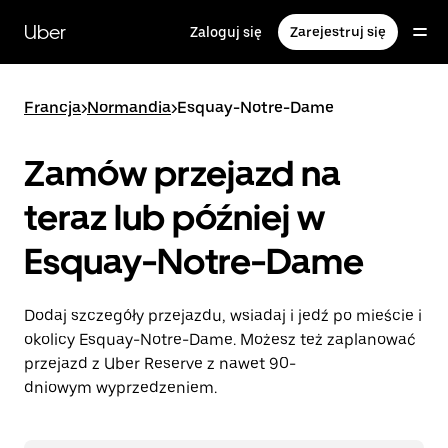
Przejdź
do
Uber
Zaloguj się
Zarejestruj się
głównej
zawartości
Francja
>
Normandia
>
Esquay-Notre-Dame
Zamów przejazd na
teraz lub później w
Esquay-Notre-Dame
Dodaj szczegóły przejazdu, wsiadaj i jedź po mieście i
okolicy Esquay-Notre-Dame. Możesz też zaplanować
przejazd z Uber Reserve z nawet 90-
dniowym wyprzedzeniem.