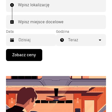
Wpisz lokalizację
Wpisz miejsce docelowe
Data
Godzina
Teraz
Naciśnij
Zobacz ceny
klawisz
strzałki
w dół,
aby
przejść
do
kalendarza
i wybrać
datę.
Naciśnij
klawisz
„Escape”,
aby