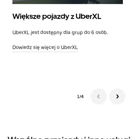
Większe pojazdy z UberXL
Pr
UberXL jest dostępny dla grup do 6 osób.
Gdy 
prze
Dowiedz się więcej o UberXL
doda
Dowi
1/4