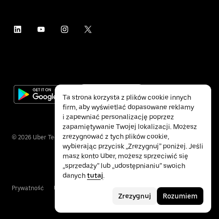
Ta strona korzysta z plików cookie innych
firm, aby wyświetlać dopasowane reklamy
i zapewniać personalizację poprzez
zapamiętywanie Twojej lokalizacji. Możesz
zrezygnować z tych plików cookie,
©
2026
Uber Technologies Inc.
wybierając przycisk „Zrezygnuj” poniżej. Jeśli
masz konto Uber, możesz sprzeciwić się
„sprzedaży” lub „udostępnianiu” swoich
danych
tutaj
.
Prywatność
Ułatwienia dostępu
Warunki
Zrezygnuj
Rozumiem