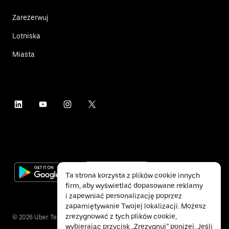
Zarezerwuj
Lotniska
Miasta
Ta strona korzysta z plików cookie innych
firm, aby wyświetlać dopasowane reklamy
i zapewniać personalizację poprzez
zapamiętywanie Twojej lokalizacji. Możesz
zrezygnować z tych plików cookie,
©
2026
Uber Technologies Inc.
wybierając przycisk „Zrezygnuj” poniżej. Jeśli