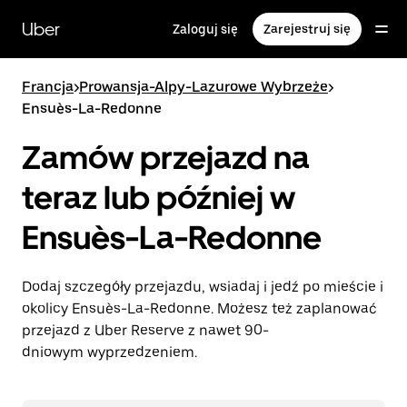
Przejdź
do
Uber
Zaloguj się
Zarejestruj się
głównej
zawartości
Francja
>
Prowansja-Alpy-Lazurowe Wybrzeże
>
Ensuès-La-Redonne
Zamów przejazd na
teraz lub później w
Ensuès-La-Redonne
Dodaj szczegóły przejazdu, wsiadaj i jedź po mieście i
okolicy Ensuès-La-Redonne. Możesz też zaplanować
przejazd z Uber Reserve z nawet 90-
dniowym wyprzedzeniem.