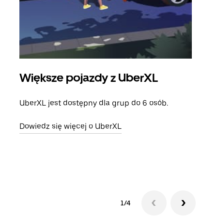
Większe pojazdy z UberXL
Pr
UberXL jest dostępny dla grup do 6 osób.
Gdy 
prze
Dowiedz się więcej o UberXL
doda
Dowi
1/4