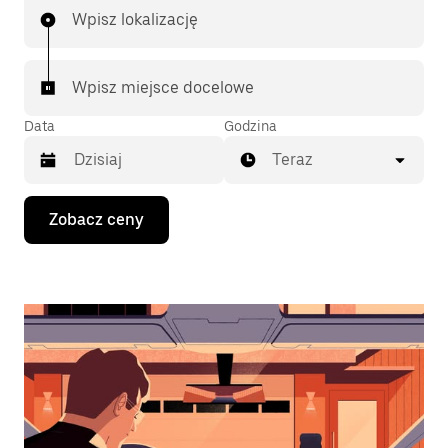
Wpisz lokalizację
Wpisz miejsce docelowe
Data
Godzina
Teraz
Naciśnij
Zobacz ceny
klawisz
strzałki
w dół,
aby
przejść
do
kalendarza
i wybrać
datę.
Naciśnij
klawisz
„Escape”,
aby