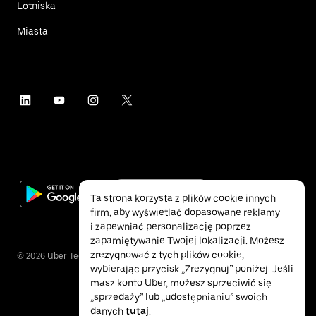
Lotniska
Miasta
Ta strona korzysta z plików cookie innych
firm, aby wyświetlać dopasowane reklamy
i zapewniać personalizację poprzez
zapamiętywanie Twojej lokalizacji. Możesz
zrezygnować z tych plików cookie,
©
2026
Uber Technologies Inc.
wybierając przycisk „Zrezygnuj” poniżej. Jeśli
masz konto Uber, możesz sprzeciwić się
„sprzedaży” lub „udostępnianiu” swoich
danych
tutaj
.