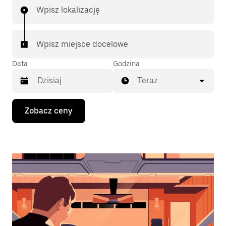
Wpisz lokalizację
Wpisz miejsce docelowe
Data
Godzina
Teraz
Naciśnij
Zobacz ceny
klawisz
strzałki
w dół,
aby
przejść
do
kalendarza
i wybrać
datę.
Naciśnij
klawisz
„Escape”,
aby