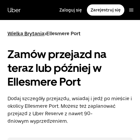
Przejdź
do
Uber
Zaloguj się
Zarejestruj się
głównej
zawartości
Wielka Brytania
>
Ellesmere Port
Zamów przejazd na
teraz lub później w
Ellesmere Port
Dodaj szczegóły przejazdu, wsiadaj i jedź po mieście i
okolicy Ellesmere Port. Możesz też zaplanować
przejazd z Uber Reserve z nawet 90-
dniowym wyprzedzeniem.