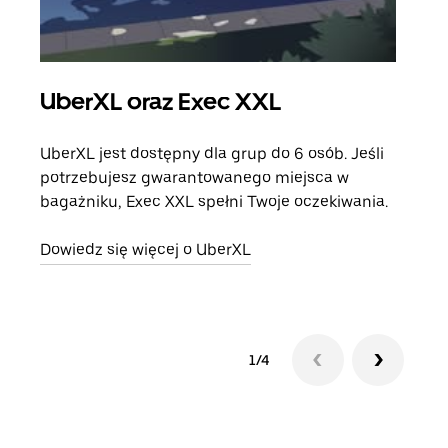
UberXL oraz Exec XXL
Pr
UberXL jest dostępny dla grup do 6 osób. Jeśli
Gdy 
potrzebujesz gwarantowanego miejsca w
prze
bagażniku, Exec XXL spełni Twoje oczekiwania.
doda
Dowiedz się więcej o UberXL
Dowi
1/4