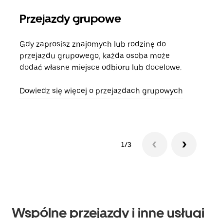
Przejazdy grupowe
Za
Gdy zaprosisz znajomych lub rodzinę do
Jeśl
przejazdu grupowego, każda osoba może
kont
dodać własne miejsce odbioru lub docelowe.
żąda
zani
Dowiedz się więcej o przejazdach grupowych
1/3
Wspólne przejazdy i inne usługi