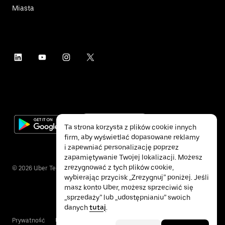
Miasta
Ta strona korzysta z plików cookie innych
firm, aby wyświetlać dopasowane reklamy
i zapewniać personalizację poprzez
zapamiętywanie Twojej lokalizacji. Możesz
zrezygnować z tych plików cookie,
©
2026
Uber Technologies Inc.
wybierając przycisk „Zrezygnuj” poniżej. Jeśli
masz konto Uber, możesz sprzeciwić się
„sprzedaży” lub „udostępnianiu” swoich
danych
tutaj
.
Prywatność
Ułatwienia dostępu
Warunki