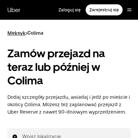
Przejdź
do
Uber
Zaloguj się
Zarejestruj się
głównej
zawartości
Meksyk
>
Colima
Zamów przejazd na
teraz lub później w
Colima
Dodaj szczegóły przejazdu, wsiadaj i jedź po mieście i
okolicy Colima. Możesz też zaplanować przejazd z
Uber Reserve z nawet 90-dniowym wyprzedzeniem.
Wpisz lokalizację