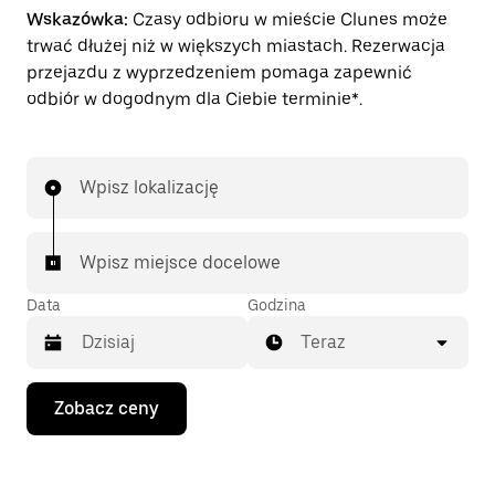
Wskazówka:
Czasy odbioru w mieście Clunes może
trwać dłużej niż w większych miastach. Rezerwacja
przejazdu z wyprzedzeniem pomaga zapewnić
odbiór w dogodnym dla Ciebie terminie*.
Wpisz lokalizację
Wpisz miejsce docelowe
Data
Godzina
Teraz
Naciśnij
Zobacz ceny
klawisz
strzałki
w dół,
aby