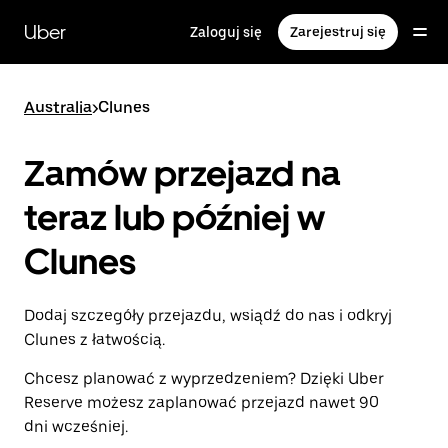
Przejdź
do
Uber
Zaloguj się
Zarejestruj się
głównej
zawartości
Australia
>
Clunes
Zamów przejazd na
teraz lub później w
Clunes
Dodaj szczegóły przejazdu, wsiądź do nas i odkryj
Clunes z łatwością.
Chcesz planować z wyprzedzeniem? Dzięki Uber
Reserve możesz zaplanować przejazd nawet 90
dni wcześniej.