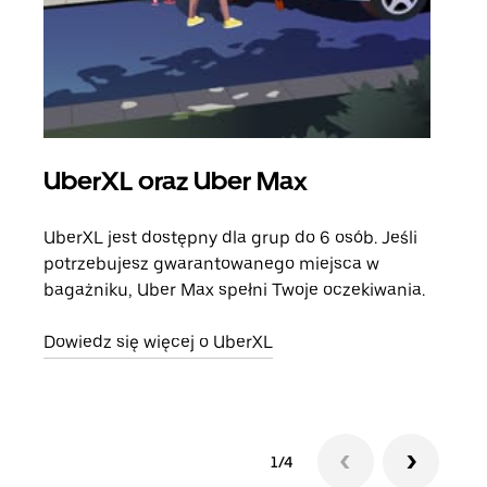
UberXL oraz Uber Max
Pr
UberXL jest dostępny dla grup do 6 osób. Jeśli
Gdy 
potrzebujesz gwarantowanego miejsca w
prze
bagażniku, Uber Max spełni Twoje oczekiwania.
doda
Dowiedz się więcej o UberXL
Dowi
1/4