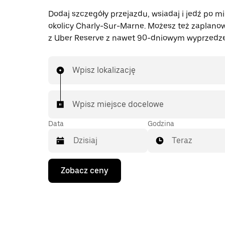
Dodaj szczegóły przejazdu, wsiadaj i jedź po mi
okolicy Charly-Sur-Marne. Możesz też zaplano
z Uber Reserve z nawet 90-dniowym wyprzedz
Wpisz lokalizację
Wpisz miejsce docelowe
Data
Godzina
Teraz
Naciśnij
Zobacz ceny
klawisz
strzałki
w dół,
aby
przejść
do