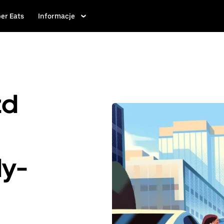
er Eats
Informacje
zd
ly-