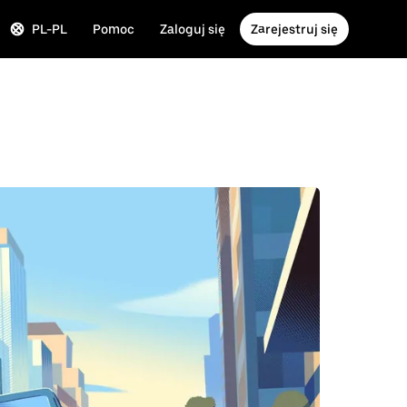
PL-PL
Pomoc
Zaloguj się
Zarejestruj się