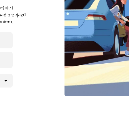
eście i
wać przejazd
eniem.