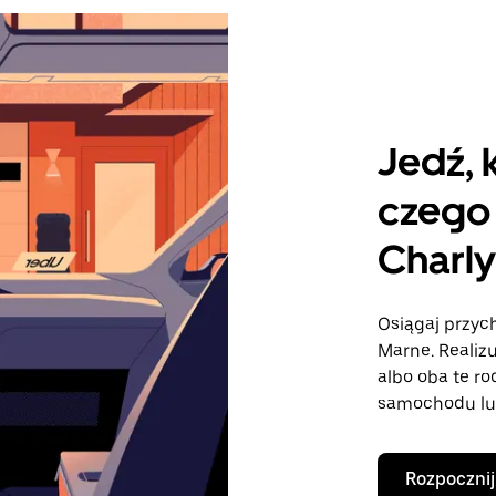
Jedź, 
czego 
Charl
Osiągaj przych
Marne. Realizu
albo oba te r
samochodu lu
Rozpocznij