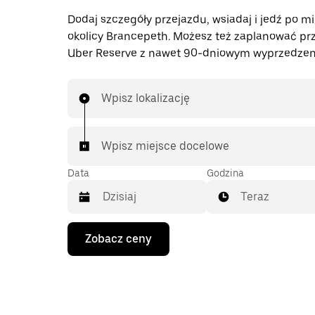
Dodaj szczegóły przejazdu, wsiadaj i jedź po mi
okolicy Brancepeth. Możesz też zaplanować prz
Uber Reserve z nawet 90-dniowym wyprzedzen
Wpisz lokalizację
Wpisz miejsce docelowe
Data
Godzina
Teraz
Naciśnij
Zobacz ceny
klawisz
strzałki
w dół,
aby
przejść
do