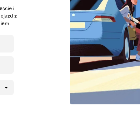
eście i
ejazd z
iem.