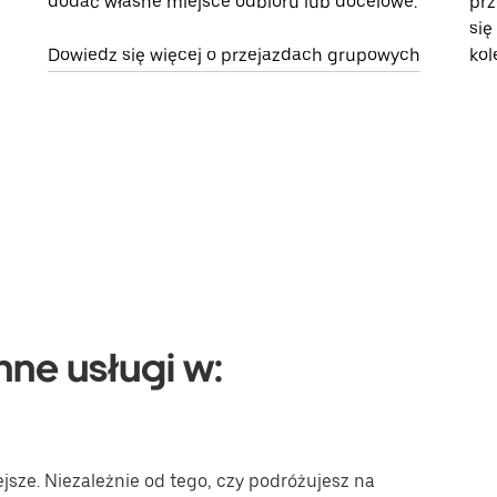
dodać własne miejsce odbioru lub docelowe.
prz
się
Dowiedz się więcej o przejazdach grupowych
kol
nne usługi w:
jsze. Niezależnie od tego, czy podróżujesz na