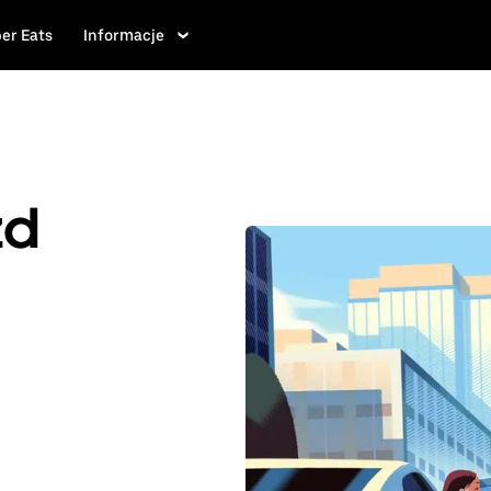
er Eats
Informacje
zd