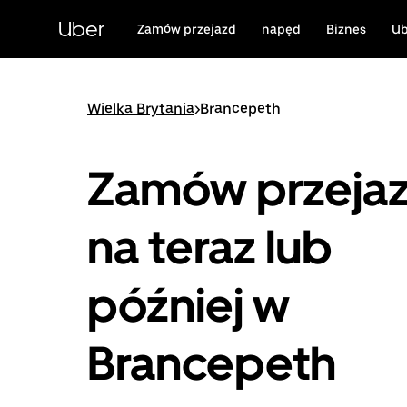
Przejdź
do
Uber
Zamów przejazd
napęd
Biznes
Ub
głównej
zawartości
Wielka Brytania
>
Brancepeth
Zamów przeja
na teraz lub
później w
Brancepeth