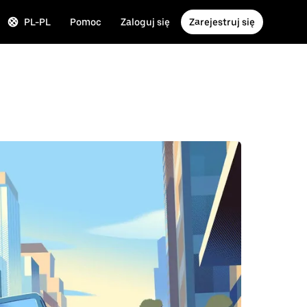
PL-PL
Pomoc
Zaloguj się
Zarejestruj się