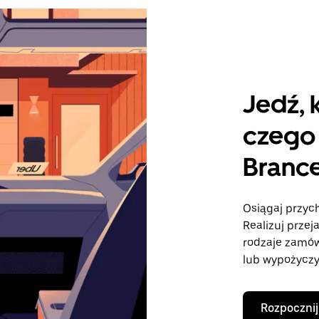
Jedź, 
czego 
Branc
Osiągaj przyc
Realizuj przej
rodzaje zamó
lub wypożyczy
Rozpocznij