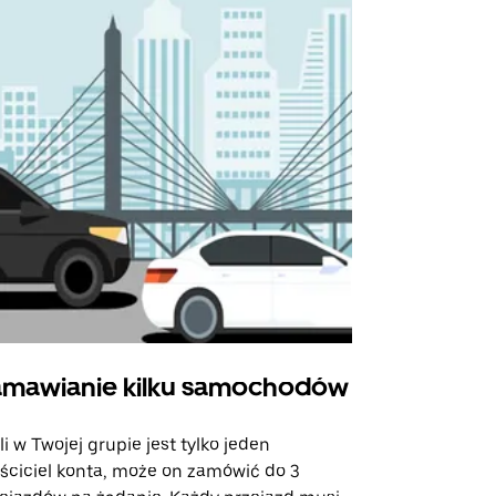
mawianie kilku samochodów
Uber Shu
li w Twojej grupie jest tylko jeden
Opcja Shutt
ściciel konta, może on zamówić do 3
trasach lot