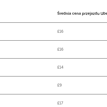
Średnia cena przejazdu Ub
£16
£16
£14
£9
£17